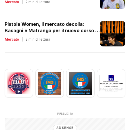
Mercato
|
2 min di lettura
Pistoia Women, il mercato decolla:
Basagni e Matranga per il nuovo corso di
Nico Lami
Mercato
|
2 min di lettura
PUBBLICITÀ
ADSENSE