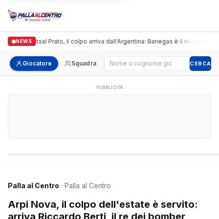
ronda Futsal Prato, il colpo arriva dall'Argentina: Banegas è il nuovo leader dei
NEWS
Cerca giocatore
Giocatore
Squadra
CERCA
PUBBLICITÀ
Campionati nazionali
Campionati regional
Palla al Centro
· Palla al Centro
Arpi Nova, il colpo dell'estate è servito:
arriva Riccardo Berti, il re dei bomber