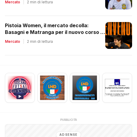
Mercato
|
2 min di lettura
Pistoia Women, il mercato decolla:
Basagni e Matranga per il nuovo corso di
Nico Lami
Mercato
|
2 min di lettura
PUBBLICITÀ
ADSENSE