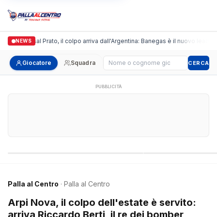
nda Futsal Prato, il colpo arriva dall'Argentina: Banegas è il nuovo leader dei 
NEWS
Cerca giocatore
Giocatore
Squadra
CERCA
PUBBLICITÀ
Campionati nazionali
Campionati regional
Palla al Centro
· Palla al Centro
Arpi Nova, il colpo dell'estate è servito:
arriva Riccardo Berti, il re dei bomber