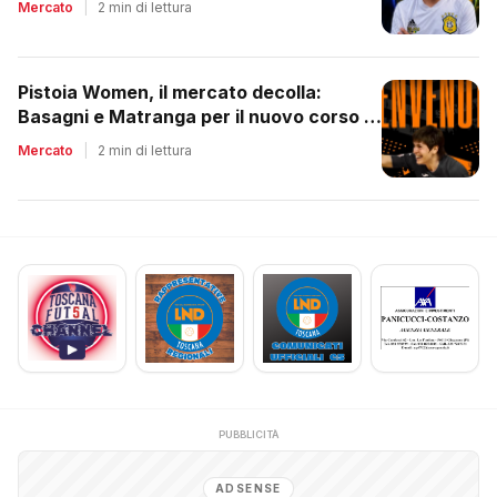
Mercato
|
2 min di lettura
Pistoia Women, il mercato decolla:
Basagni e Matranga per il nuovo corso di
Nico Lami
Mercato
|
2 min di lettura
PUBBLICITÀ
ADSENSE