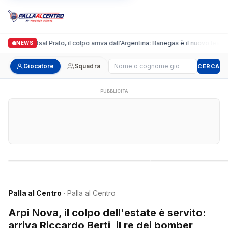
ronda Futsal Prato, il colpo arriva dall'Argentina: Banegas è il nuovo leader dei
NEWS
Cerca giocatore
Giocatore
Squadra
CERCA
PUBBLICITÀ
Campionati nazionali
Campionati regional
Palla al Centro
· Palla al Centro
Arpi Nova, il colpo dell'estate è servito:
arriva Riccardo Berti, il re dei bomber