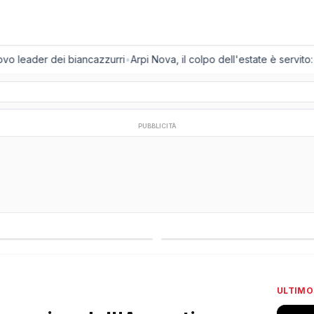
o leader dei biancazzurri
•
Arpi Nova, il colpo dell'estate è servito: ar
PUBBLICITÀ
regionali
Campionati esteri
ULTIMO