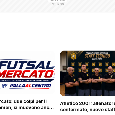
728 × 90
cato: due colpi per il
Atletico 2001: allenator
omen, si muovono anche
confermato, nuovo staff
 del regionale