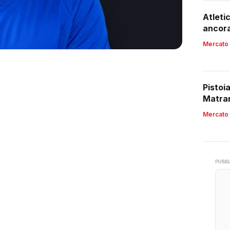
Atleti
ancora
Mercato
Pistoi
Matran
Mercato
PUBBL