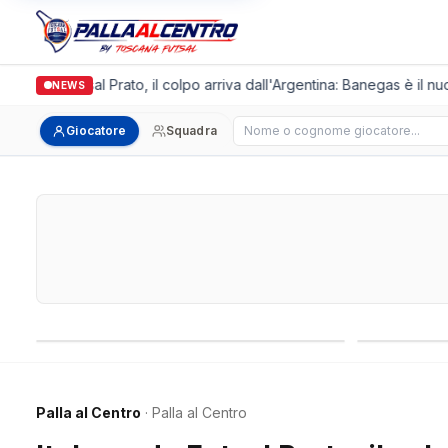
lgronda Futsal Prato, il colpo arriva dall'Argentina: Banegas è il nuov
NEWS
Cerca giocatore
Giocatore
Squadra
Campionati nazionali
Campionati 
Palla al Centro
· Palla al Centro