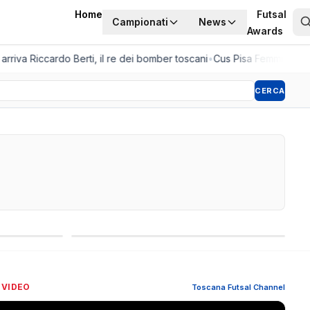
Home
Futsal
Campionati
News
Awards
riva Riccardo Berti, il re dei bomber toscani
•
Cus Pisa Femminile, la p
CERCA
Competizioni internazionali
 VIDEO
Toscana Futsal Channel