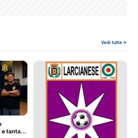
Vedi tutte
e
 e tanta