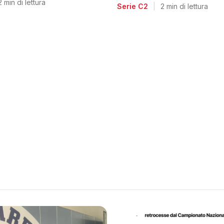
voglia di riscatto dopo l
2 min di lettura
Serie C2
|
2 min di lettura
retrocessione