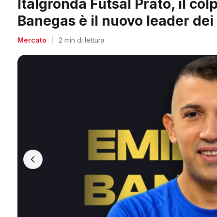
Arpi Nova, il colpo dell'estate
Berti, il re dei bomber toscani
Mercato
|
2 min di lettura