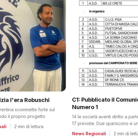
C1: Pubblicato il Comun
nizia l'era Robuschi
Numero 1
orentina scommette forte sul
ando il proprio progetto
14 le società aventi diritto a par
17 previste. Due spariscono e un
ali
|
2 min di lettura
dalla C2
News Regionali
|
2 min di lett