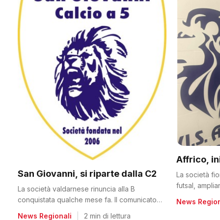
Affrico, i
San Giovanni, si riparte dalla C2
La società fi
futsal, ampli
La società valdarnese rinuncia alla B
conquistata qualche mese fa. Il comunicato
News Region
del club
News Regionali
|
2 min di lettura