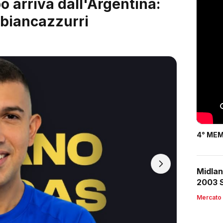
 è servito: arriva Riccardo
4° MEM
Midlan
2003 S
Mercato