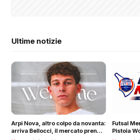
Ultime notizie
Futsal Mer
Arpi Nova, altro colpo da novanta:
Pistoia W
arriva Bellocci, il mercato prende
tanti club
quota