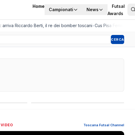
Home
Futsal
Campionati
News
Awards
rriva Riccardo Berti, il re dei bomber toscani
•
Cus Pisa Femminile, la 
CERCA
Competizioni internazionali
 VIDEO
Toscana Futsal Channel