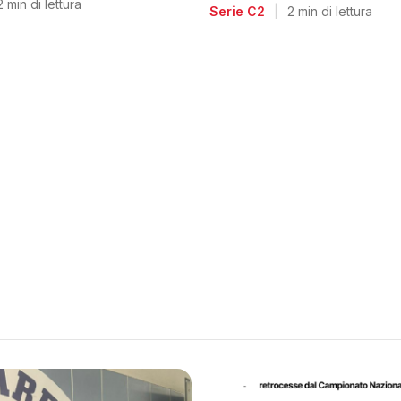
voglia di riscatto dopo l
2 min di lettura
Serie C2
|
2 min di lettura
retrocessione