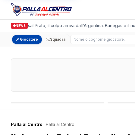
algronda Futsal Prato, il colpo arriva dall'Argentina: Banegas è il nuo
NEWS
Cerca giocatore
Giocatore
Squadra
Campionati nazionali
Campionati 
Palla al Centro
· Palla al Centro