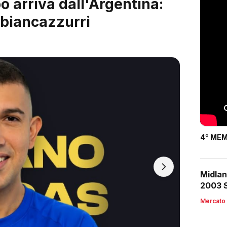
 è servito: arriva Riccardo
4° MEM
Midlan
2003 S
Mercato