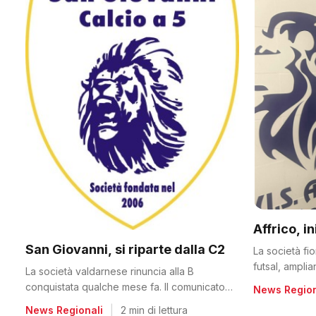
Affrico, i
San Giovanni, si riparte dalla C2
La società fi
futsal, ampli
La società valdarnese rinuncia alla B
conquistata qualche mese fa. Il comunicato
News Region
del club
News Regionali
|
2 min di lettura