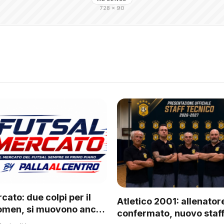
728 × 90
cato: due colpi per il
Atletico 2001: allenator
omen, si muovono anche
confermato, nuovo staff
 del regionale