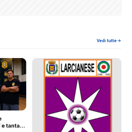
Vedi tutte
e
 e tanta