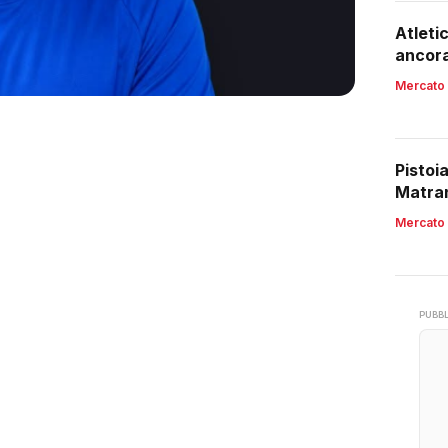
Atleti
ancora
Mercato
Pistoi
Matran
Mercato
PUBBL