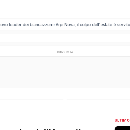
vo leader dei biancazzurri
•
Arpi Nova, il colpo dell'estate è servito: a
PUBBLICITÀ
regionali
Campionati esteri
ULTIMO