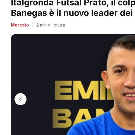
Arpi Nova, il colpo dell'estate
Berti, il re dei bomber toscani
Mercato
|
2 min di lettura