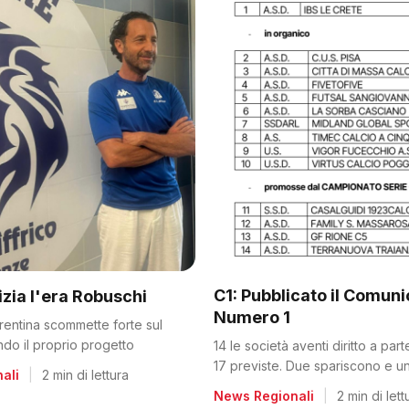
C1: Pubblicato il Comun
nizia l'era Robuschi
Numero 1
orentina scommette forte sul
ando il proprio progetto
14 le società aventi diritto a par
17 previste. Due spariscono e un
ali
|
2 min di lettura
dalla C2
News Regionali
|
2 min di lett