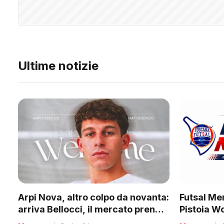
Ultime notizie
Futsal Mer
Arpi Nova, altro colpo da novanta:
Pistoia W
arriva Bellocci, il mercato prende
tanti club
quota