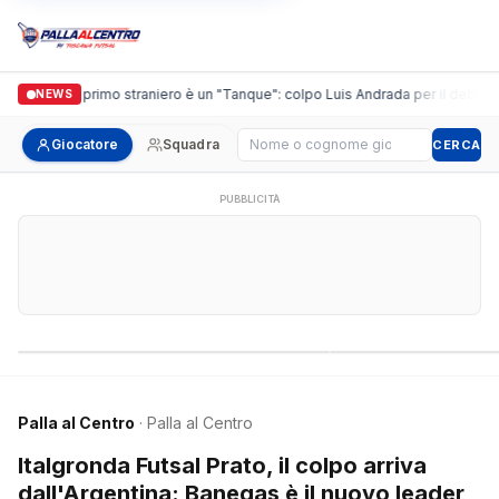
guidi, il primo straniero è un "Tanque": colpo Luis Andrada per il debutto in 
NEWS
Cerca giocatore
Giocatore
Squadra
CERCA
PUBBLICITÀ
Campionati nazionali
Campionati regional
Palla al Centro
· Palla al Centro
Italgronda Futsal Prato, il colpo arriva
dall'Argentina: Banegas è il nuovo leader