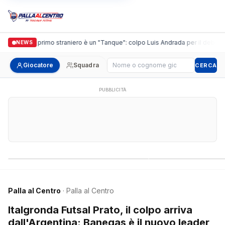
guidi, il primo straniero è un "Tanque": colpo Luis Andrada per il debutto in C
NEWS
Cerca giocatore
Giocatore
Squadra
CERCA
PUBBLICITÀ
Campionati nazionali
Campionati regional
Palla al Centro
· Palla al Centro
Italgronda Futsal Prato, il colpo arriva
dall'Argentina: Banegas è il nuovo leader