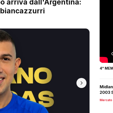
 è servito: arriva Riccardo
4° MEM
Midlan
2003 S
Mercato