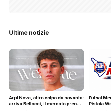
Ultime notizie
Futsal Mer
Arpi Nova, altro colpo da novanta:
Pistoia W
arriva Bellocci, il mercato prende
tanti club
quota