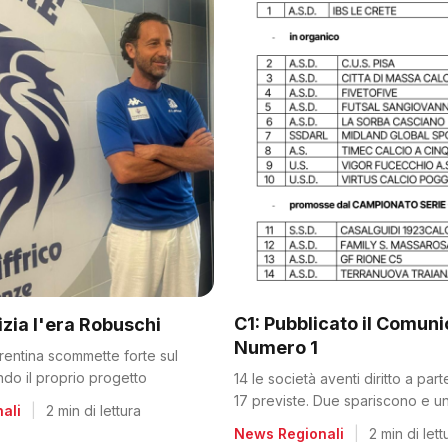
C1: Pubblicato il Comun
nizia l'era Robuschi
Numero 1
orentina scommette forte sul
ando il proprio progetto
14 le società aventi diritto a par
17 previste. Due spariscono e un
ali
|
2 min di lettura
dalla C2
News Regionali
|
2 min di lett