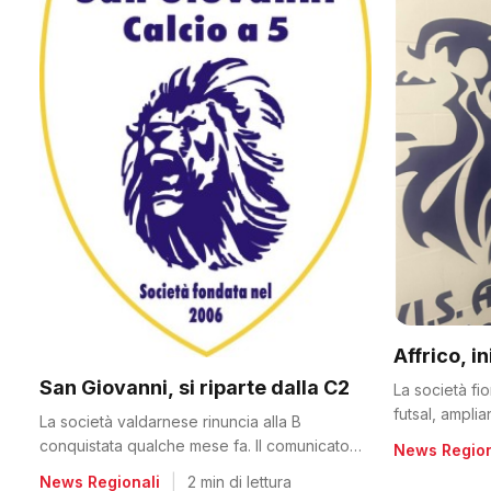
Affrico, i
San Giovanni, si riparte dalla C2
La società fi
futsal, ampli
La società valdarnese rinuncia alla B
conquistata qualche mese fa. Il comunicato
News Region
del club
News Regionali
|
2 min di lettura