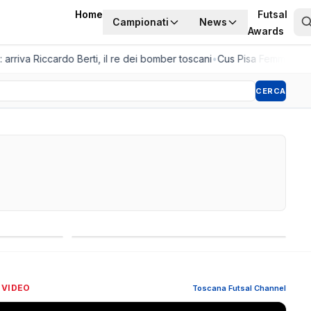
Home
Futsal
Campionati
News
Awards
rriva Riccardo Berti, il re dei bomber toscani
•
Cus Pisa Femminile, la 
CERCA
Competizioni internazionali
 VIDEO
Toscana Futsal Channel