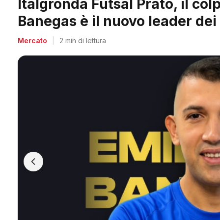
Arpi Nova, il colpo dell'estate
Berti, il re dei bomber toscani
Mercato
|
2 min di lettura