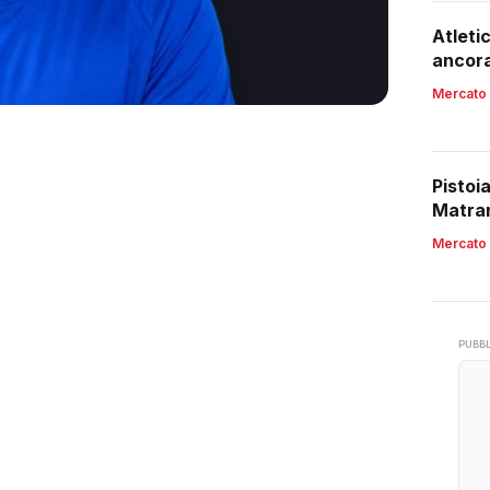
Atleti
ancora
Mercato
Pistoi
Matran
Mercato
PUBBL