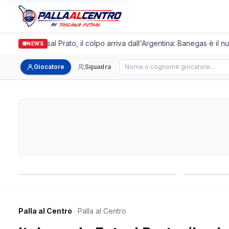
lgronda Futsal Prato, il colpo arriva dall'Argentina: Banegas è il nuo
NEWS
Cerca giocatore
Giocatore
Squadra
Campionati nazionali
Campionati 
Palla al Centro
· Palla al Centro