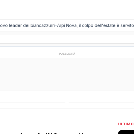
vo leader dei biancazzurri
•
Arpi Nova, il colpo dell'estate è servito: a
PUBBLICITÀ
regionali
Campionati esteri
ULTIMO