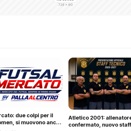
728 × 90
cato: due colpi per il
Atletico 2001: allenator
omen, si muovono anche
confermato, nuovo staff
 del regionale