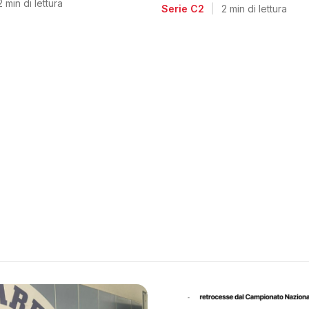
voglia di riscatto dopo l
2 min di lettura
Serie C2
|
2 min di lettura
retrocessione