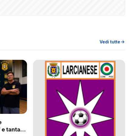
Vedi tutte
e
 e tanta