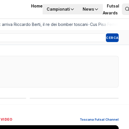
Home
Futsal
Campionati
News
Awards
rriva Riccardo Berti, il re dei bomber toscani
•
Cus Pisa Femminile, la 
CERCA
Competizioni internazionali
 VIDEO
Toscana Futsal Channel