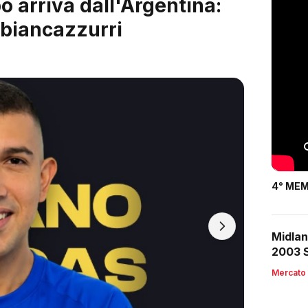
 è servito: arriva Riccardo
4° MEM
Midlan
2003 S
Mercato