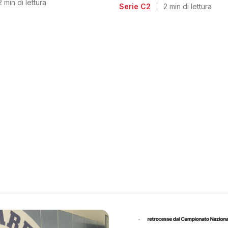
voglia di riscatto dopo l
2 min di lettura
Serie C2
|
2 min di lettura
retrocessione