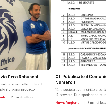
C1: Pubblicato il Comun
nizia l'era Robuschi
Numero 1
orentina scommette forte sul
ando il proprio progetto
14 le società aventi diritto a par
17 previste. Due spariscono e un
ali
|
2 min di lettura
dalla C2
News Regionali
|
2 min di lett