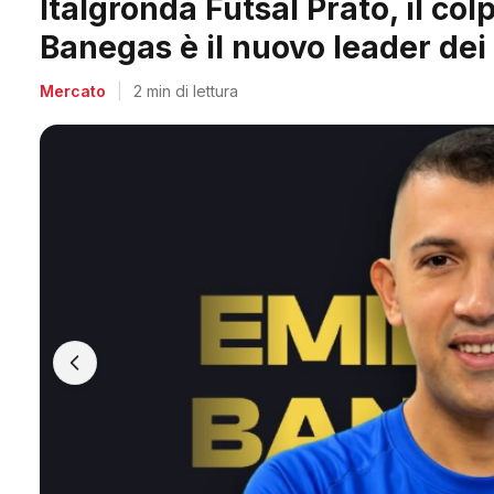
Arpi Nova, il colpo dell'estate
Berti, il re dei bomber toscani
Mercato
|
2 min di lettura