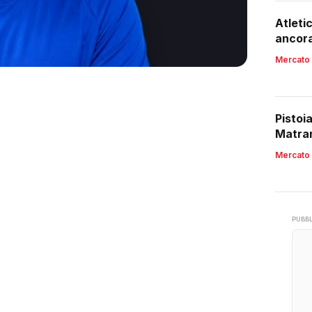
Atleti
ancora
Mercato
Pistoi
Matran
Mercato
PUBBL