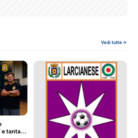
Vedi tutte
e
 e tanta