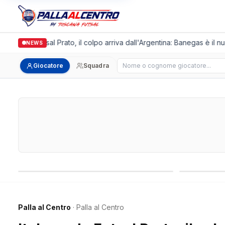
lgronda Futsal Prato, il colpo arriva dall'Argentina: Banegas è il nuo
NEWS
Cerca giocatore
Giocatore
Squadra
Campionati nazionali
Campionati 
Palla al Centro
· Palla al Centro