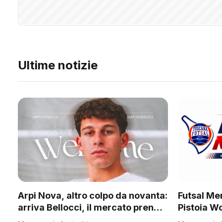
Ultime notizie
Futsal Mer
Arpi Nova, altro colpo da novanta:
Pistoia W
arriva Bellocci, il mercato prende
tanti club
quota