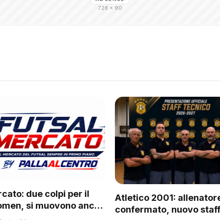
728 × 90
cato: due colpi per il
Atletico 2001: allenator
omen, si muovono anche
confermato, nuovo staff
 del regionale