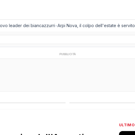
vo leader dei biancazzurri
•
Arpi Nova, il colpo dell'estate è servito: a
PUBBLICITÀ
regionali
Campionati esteri
ULTIMO