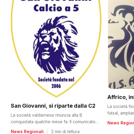
Affrico, i
San Giovanni, si riparte dalla C2
La società fi
futsal, ampli
La società valdarnese rinuncia alla B
conquistata qualche mese fa. Il comunicato
News Region
del club
News Regionali
|
2 min di lettura