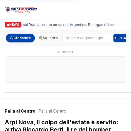
ronda Futsal Prato, il colpo arriva dall'Argentina: Banegas è il nuovo leader de
NEWS
Cerca giocatore
Giocatore
Squadra
CERCA
PUBBLICITÀ
Campionati nazionali
Campionati regional
Palla al Centro
· Palla al Centro
Arpi Nova, il colpo dell'estate è servito:
arriva Riccardo Berti, il re dei bomber