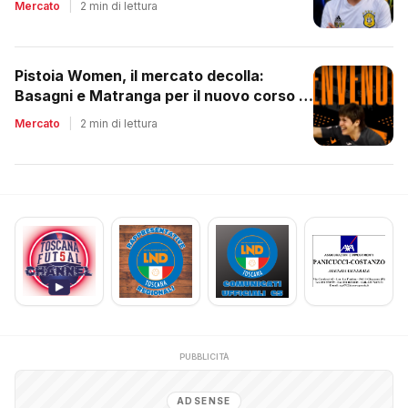
Mercato
|
2 min di lettura
Pistoia Women, il mercato decolla:
Basagni e Matranga per il nuovo corso di
Nico Lami
Mercato
|
2 min di lettura
PUBBLICITÀ
ADSENSE