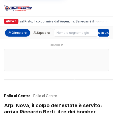
ronda Futsal Prato, il colpo arriva dall'Argentina: Banegas è il nuovo leader dei
NEWS
Cerca giocatore
Giocatore
Squadra
CERCA
PUBBLICITÀ
Campionati nazionali
Campionati regional
Palla al Centro
· Palla al Centro
Arpi Nova, il colpo dell'estate è servito:
arriva Riccardo Berti, il re dei bomber