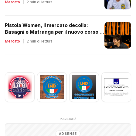
Mercato
|
2 min di lettura
Pistoia Women, il mercato decolla:
Basagni e Matranga per il nuovo corso di
Nico Lami
Mercato
|
2 min di lettura
PUBBLICITÀ
ADSENSE