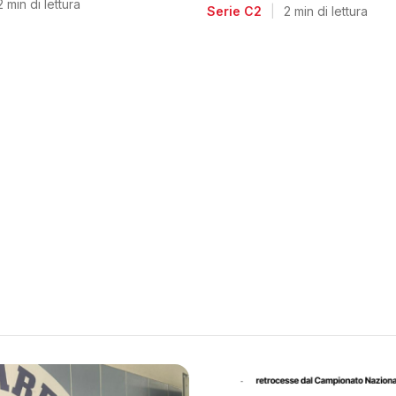
voglia di riscatto dopo l
2 min di lettura
Serie C2
|
2 min di lettura
retrocessione