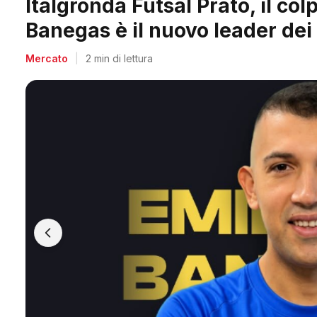
Arpi Nova, il colpo dell'estate
Berti, il re dei bomber toscani
Mercato
|
2 min di lettura