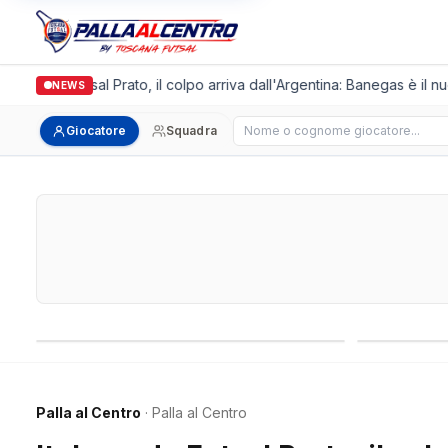
lgronda Futsal Prato, il colpo arriva dall'Argentina: Banegas è il nuo
NEWS
Cerca giocatore
Giocatore
Squadra
Campionati nazionali
Campionati 
Palla al Centro
· Palla al Centro