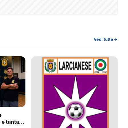
Vedi tutte
e
 e tanta