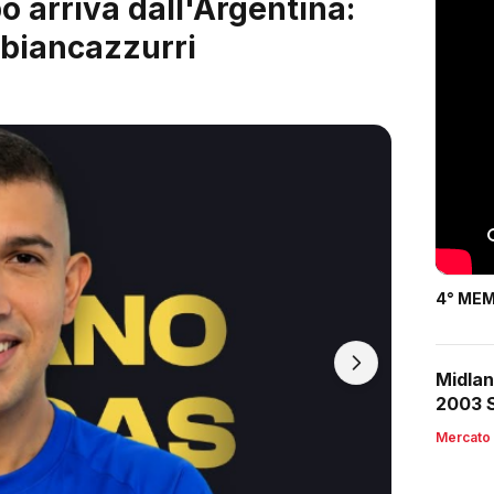
 è servito: arriva Riccardo
4° MEM
Midlan
2003 S
Mercato