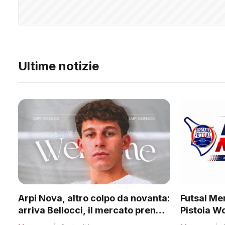
Ultime notizie
Futsal Mer
Arpi Nova, altro colpo da novanta:
Pistoia W
arriva Bellocci, il mercato prende
tanti club
quota