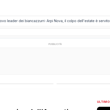
vo leader dei biancazzurri
•
Arpi Nova, il colpo dell'estate è servito: a
PUBBLICITÀ
regionali
Campionati esteri
ULTIMO