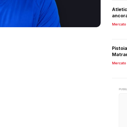
Atleti
ancora
Mercato
Pistoi
Matran
Mercato
PUBBL