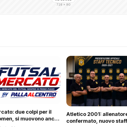
728 × 90
cato: due colpi per il
Atletico 2001: allenator
omen, si muovono anche
confermato, nuovo staff
 del regionale