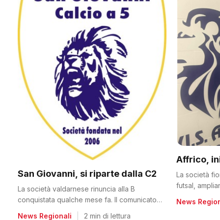
Affrico, i
San Giovanni, si riparte dalla C2
La società fi
futsal, ampli
La società valdarnese rinuncia alla B
conquistata qualche mese fa. Il comunicato
News Region
del club
News Regionali
|
2 min di lettura