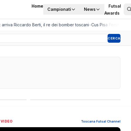
Home
Futsal
Campionati
News
Awards
rriva Riccardo Berti, il re dei bomber toscani
•
Cus Pisa Femminile, la 
CERCA
Competizioni internazionali
 VIDEO
Toscana Futsal Channel