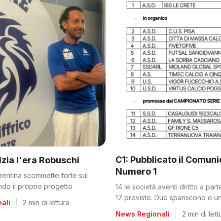
C1: Pubblicato il Comun
nizia l'era Robuschi
Numero 1
orentina scommette forte sul
ando il proprio progetto
14 le società aventi diritto a par
17 previste. Due spariscono e un
ali
|
2 min di lettura
dalla C2
News Regionali
|
2 min di lett