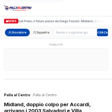
ronda Futsal Prato, il futuro passa da Diego Fazzini
•
Midland, doppio colpo per 
NEWS
Cerca giocatore
Giocatore
Squadra
CERCA
PUBBLICITÀ
Campionati nazionali
Campionati regional
Palla al Centro
· Palla al Centro
Midland, doppio colpo per Accardi,
arrivano i 2003 Salvadori e Villa