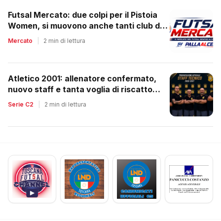
Futsal Mercato: due colpi per il Pistoia
Women, si muovono anche tanti club del
regionale
Mercato
|
2 min di lettura
Atletico 2001: allenatore confermato,
nuovo staff e tanta voglia di riscatto
dopo la retrocessione
Serie C2
|
2 min di lettura