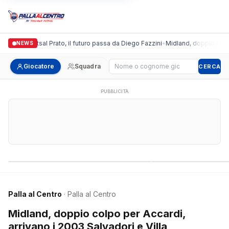
ronda Futsal Prato, il futuro passa da Diego Fazzini
•
Midland, doppio colpo per 
NEWS
Cerca giocatore
Giocatore
Squadra
CERCA
PUBBLICITÀ
Campionati nazionali
Campionati regional
Palla al Centro
· Palla al Centro
Midland, doppio colpo per Accardi,
arrivano i 2003 Salvadori e Villa