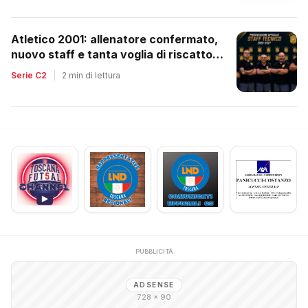
Atletico 2001: allenatore confermato,
nuovo staff e tanta voglia di riscatto
dopo la retrocessione
Serie C2
|
2 min di lettura
PUBBLICITÀ
ADSENSE
728 × 90