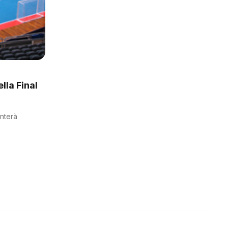
lla Final
onterà