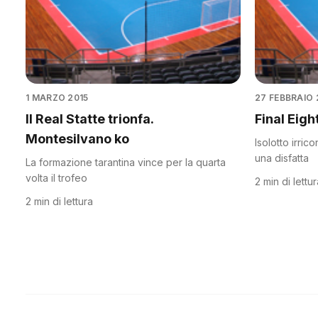
1 MARZO 2015
27 FEBBRAIO 
Il Real Statte trionfa.
Final Eigh
Montesilvano ko
Isolotto irric
una disfatta
La formazione tarantina vince per la quarta
volta il trofeo
2 min di lettu
2 min di lettura