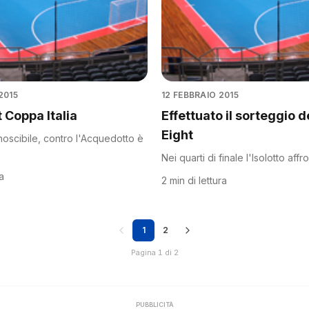
2015
12 FEBBRAIO 2015
t Coppa Italia
Effettuato il sorteggio de
Eight
onoscibile, contro l'Acquedotto è
Nei quarti di finale l'Isolotto affr
ra
2 min di lettura
1
2
Pagina 1 di 2
PUBBLICITÀ