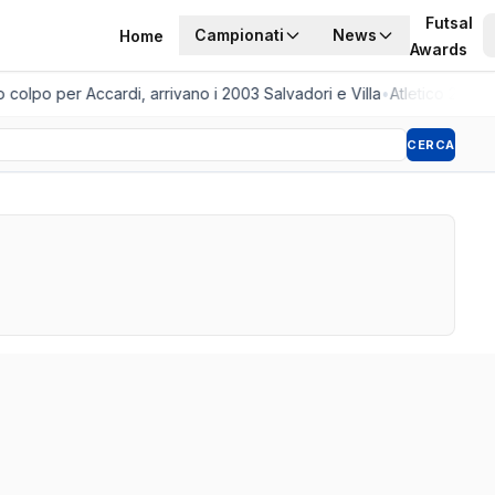
Futsal
Campionati
News
Home
Awards
lpo per Accardi, arrivano i 2003 Salvadori e Villa
•
Atletico 2001, a
CERCA