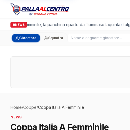
Cus Pisa Femminile, la panchina riparte da Tommaso Iaquinta
•
Italgr
NEWS
Cerca giocatore
Giocatore
Squadra
Home
/
Coppe
/
Coppa Italia A Femminile
NEWS
Coppa Italia A Femminile