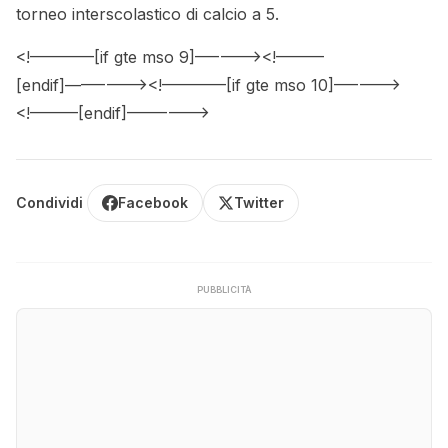
torneo interscolastico di calcio a 5.
<!––––––––[if gte mso 9]––––––><!––––––
[endif]––––––––><!––––––––[if gte mso 10]––––––>
<!––––––[endif]––––––––>
Condividi
Facebook
Twitter
PUBBLICITÀ