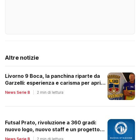
Altre notizie
Livorno 9 Boca, la panchina riparte da
Garzelli: esperienza e carisma per aprire
un nuovo ciclo
News Serie B
|
2 min di lettura
Futsal Prato, rivoluzione a 360 gradi:
nuovo logo, nuovo staff e un progetto
tutto da rilanciare
News Serie B
|
2 min di lettura