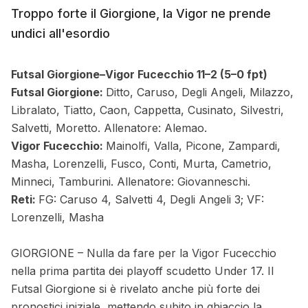
Troppo forte il Giorgione, la Vigor ne prende
undici all'esordio
Futsal Giorgione–Vigor Fucecchio 11–2
(5–0 fpt)
Futsal Giorgione:
Ditto, Caruso, Degli Angeli, Milazzo,
Libralato, Tiatto, Caon, Cappetta, Cusinato, Silvestri,
Salvetti, Moretto. Allenatore: Alemao.
Vigor Fucecchio:
Mainolfi, Valla, Picone, Zampardi,
Masha, Lorenzelli, Fusco, Conti, Murta, Cametrio,
Minneci, Tamburini. Allenatore: Giovanneschi.
Reti:
FG: Caruso 4, Salvetti 4, Degli Angeli 3; VF:
Lorenzelli, Masha
GIORGIONE – Nulla da fare per la Vigor Fucecchio
nella prima partita dei playoff scudetto Under 17. Il
Futsal Giorgione si è rivelato anche più forte dei
pronostici iniziale, mettendo subito in ghiaccio la