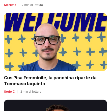
Mercato
|
2 min di lettura
Cus Pisa Femminile, la panchina riparte da
Tommaso Iaquinta
Serie C
|
2 min di lettura