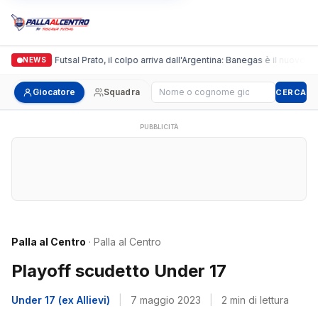
Italgronda Futsal Prato, il colpo arriva dall'Argentina: Banegas è il nuovo lea
NEWS
Cerca giocatore
Giocatore
Squadra
CERCA
PUBBLICITÀ
Palla al Centro
· Palla al Centro
Playoff scudetto Under 17
Under 17 (ex Allievi)
|
7 maggio 2023
|
2 min di lettura