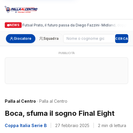
Italgronda Futsal Prato, il futuro passa da Diego Fazzini
•
Midland, doppio colp
NEWS
Cerca giocatore
Giocatore
Squadra
CERCA
PUBBLICITÀ
Palla al Centro
· Palla al Centro
Boca, sfuma il sogno Final Eight
Coppa Italia Serie B
|
27 febbraio 2025
|
2 min di lettura