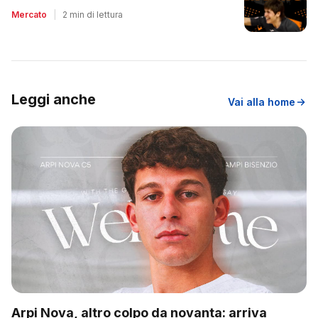
Nico Lami
Mercato
|
2 min di lettura
Leggi anche
Vai alla home
Arpi Nova, altro colpo da novanta: arriva