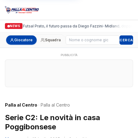
Italgronda Futsal Prato, il futuro passa da Diego Fazzini
•
Midland, doppio colp
NEWS
Cerca giocatore
Giocatore
Squadra
CERCA
PUBBLICITÀ
Palla al Centro
· Palla al Centro
Serie C2: Le novità in casa
Poggibonsese