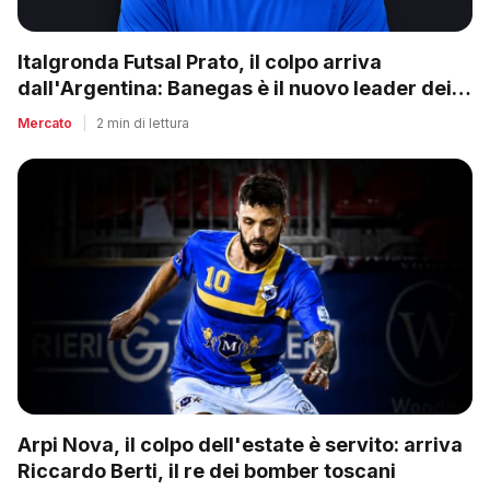
Italgronda Futsal Prato, il colpo arriva
dall'Argentina: Banegas è il nuovo leader dei
biancazzurri
Mercato
|
2 min di lettura
Arpi Nova, il colpo dell'estate è servito: arriva
Riccardo Berti, il re dei bomber toscani