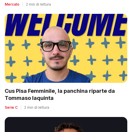
Mercato
|
2 min di lettura
Cus Pisa Femminile, la panchina riparte da
Tommaso Iaquinta
Serie C
|
2 min di lettura