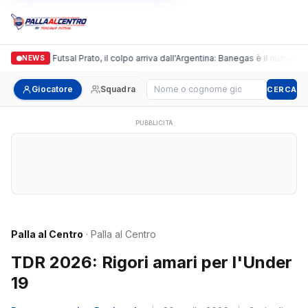
Italgronda Futsal Prato, il colpo arriva dall'Argentina: Banegas è il nuovo lea
NEWS
Cerca giocatore
Giocatore
Squadra
CERCA
PUBBLICITÀ
Palla al Centro
· Palla al Centro
TDR 2026: Rigori amari per l'Under
19