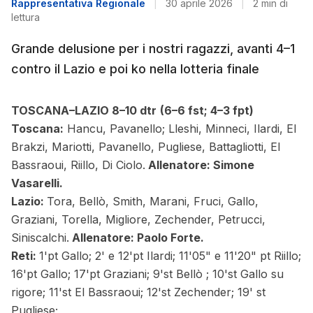
Rappresentativa Regionale
|
30 aprile 2026
|
2 min di
lettura
Grande delusione per i nostri ragazzi, avanti 4–1
contro il Lazio e poi ko nella lotteria finale
TOSCANA–LAZIO 8–10 dtr
(6–6 fst; 4–3 fpt)
Toscana:
Hancu, Pavanello; Lleshi, Minneci, Ilardi, El
Brakzi, Mariotti, Pavanello, Pugliese, Battagliotti, El
Bassraoui, Riillo, Di Ciolo.
Allenatore: Simone
Vasarelli.
Lazio:
Tora, Bellò, Smith, Marani, Fruci, Gallo,
Graziani, Torella, Migliore, Zechender, Petrucci,
Siniscalchi.
Allenatore: Paolo Forte.
Reti:
1'pt Gallo; 2' e 12'pt Ilardi; 11'05" e 11'20" pt Riillo;
16'pt Gallo; 17'pt Graziani; 9'st Bellò ; 10'st Gallo su
rigore; 11'st El Bassraoui; 12'st Zechender; 19' st
Pugliese;