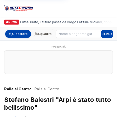
Italgronda Futsal Prato, il futuro passa da Diego Fazzini
•
Midland, doppio colp
NEWS
Cerca giocatore
Giocatore
Squadra
CERCA
PUBBLICITÀ
Palla al Centro
· Palla al Centro
Stefano Balestri "Arpi è stato tutto
bellissimo"