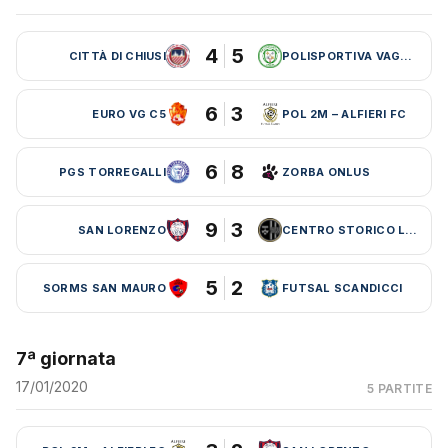
4
5
CITTÀ DI CHIUSI
POLISPORTIVA VAGLIA
6
3
EURO VG C5
POL 2M – ALFIERI FC
6
8
PGS TORREGALLI
ZORBA ONLUS
9
3
SAN LORENZO
CENTRO STORICO LEBOWSKI
5
2
SORMS SAN MAURO
FUTSAL SCANDICCI
7ª giornata
17/01/2020
5 PARTITE