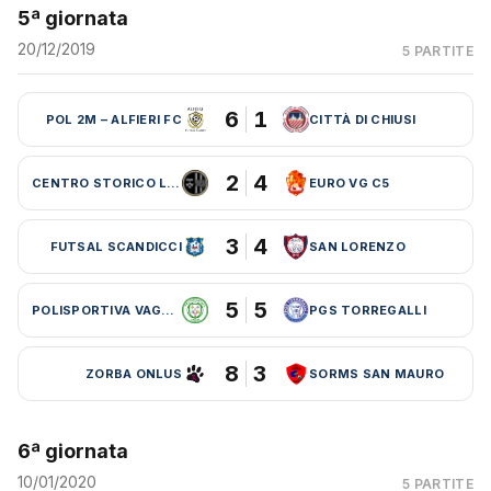
5ª giornata
20/12/2019
5 PARTITE
6
1
POL 2M – ALFIERI FC
CITTÀ DI CHIUSI
2
4
CENTRO STORICO LEBOWSKI
EURO VG C5
3
4
FUTSAL SCANDICCI
SAN LORENZO
5
5
POLISPORTIVA VAGLIA
PGS TORREGALLI
8
3
ZORBA ONLUS
SORMS SAN MAURO
6ª giornata
10/01/2020
5 PARTITE