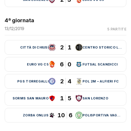
4ª giornata
13/12/2019
5 PARTITE
2
1
CITTÀ DI CHIUSI
CENTRO STORICO LEBOWSKI
6
0
EURO VG C5
FUTSAL SCANDICCI
2
4
PGS TORREGALLI
POL 2M – ALFIERI FC
1
5
SORMS SAN MAURO
SAN LORENZO
10
6
ZORBA ONLUS
POLISPORTIVA VAGLIA