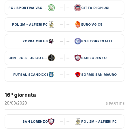
–
–
POLISPORTIVA VAGLIA
CITTÀ DI CHIUSI
–
–
POL 2M – ALFIERI FC
EURO VG C5
–
–
ZORBA ONLUS
PGS TORREGALLI
–
–
CENTRO STORICO LEBOWSKI
SAN LORENZO
–
–
FUTSAL SCANDICCI
SORMS SAN MAURO
16ª giornata
20/03/2020
5 PARTITE
–
–
SAN LORENZO
POL 2M – ALFIERI FC