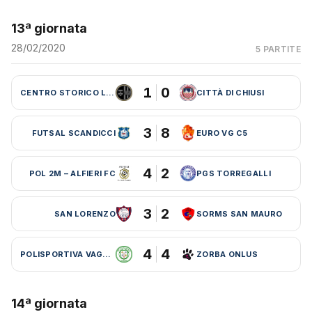
13ª giornata
28/02/2020
5 PARTITE
1
0
CENTRO STORICO LEBOWSKI
CITTÀ DI CHIUSI
3
8
FUTSAL SCANDICCI
EURO VG C5
4
2
POL 2M – ALFIERI FC
PGS TORREGALLI
3
2
SAN LORENZO
SORMS SAN MAURO
4
4
POLISPORTIVA VAGLIA
ZORBA ONLUS
14ª giornata