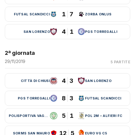
1
7
FUTSAL SCANDICCI
ZORBA ONLUS
4
1
SAN LORENZO
PGS TORREGALLI
2ª giornata
29/11/2019
5 PARTITE
4
3
CITTÀ DI CHIUSI
SAN LORENZO
8
3
PGS TORREGALLI
FUTSAL SCANDICCI
5
1
POLISPORTIVA VAGLIA
POL 2M – ALFIERI FC
12
5
SORMS SAN MAURO
EURO VG C5