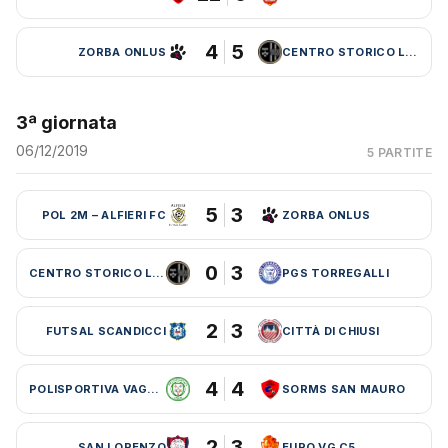
4
5
ZORBA ONLUS
CENTRO STORICO LEBOWSKI
3ª giornata
06/12/2019
5 PARTITE
5
3
POL 2M – ALFIERI FC
ZORBA ONLUS
0
3
CENTRO STORICO LEBOWSKI
PGS TORREGALLI
2
3
FUTSAL SCANDICCI
CITTÀ DI CHIUSI
4
4
POLISPORTIVA VAGLIA
SORMS SAN MAURO
2
3
SAN LORENZO
EURO VG C5