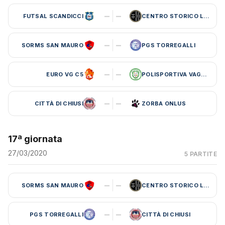
–
–
FUTSAL SCANDICCI
CENTRO STORICO LEBOWSKI
–
–
SORMS SAN MAURO
PGS TORREGALLI
–
–
EURO VG C5
POLISPORTIVA VAGLIA
–
–
CITTÀ DI CHIUSI
ZORBA ONLUS
17ª giornata
27/03/2020
5 PARTITE
–
–
SORMS SAN MAURO
CENTRO STORICO LEBOWSKI
–
–
PGS TORREGALLI
CITTÀ DI CHIUSI