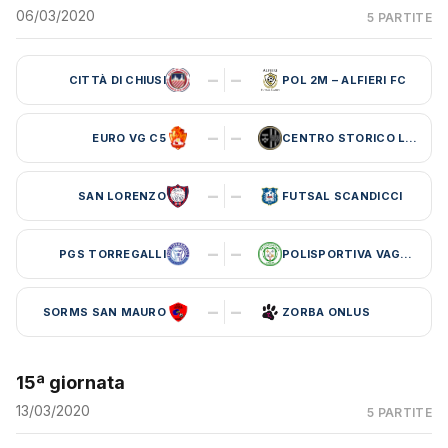
06/03/2020
5 PARTITE
–
–
CITTÀ DI CHIUSI
POL 2M – ALFIERI FC
–
–
EURO VG C5
CENTRO STORICO LEBOWSKI
–
–
SAN LORENZO
FUTSAL SCANDICCI
–
–
PGS TORREGALLI
POLISPORTIVA VAGLIA
–
–
SORMS SAN MAURO
ZORBA ONLUS
15ª giornata
13/03/2020
5 PARTITE