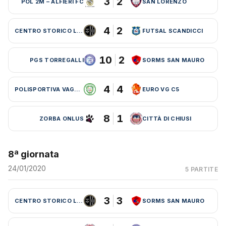
3
2
POL 2M – ALFIERI FC
SAN LORENZO
4
2
CENTRO STORICO LEBOWSKI
FUTSAL SCANDICCI
10
2
PGS TORREGALLI
SORMS SAN MAURO
4
4
POLISPORTIVA VAGLIA
EURO VG C5
8
1
ZORBA ONLUS
CITTÀ DI CHIUSI
8ª giornata
24/01/2020
5 PARTITE
3
3
CENTRO STORICO LEBOWSKI
SORMS SAN MAURO