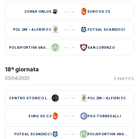
–
–
ZORBA ONLUS
EURO VG C5
–
–
POL 2M – ALFIERI FC
FUTSAL SCANDICCI
–
–
POLISPORTIVA VAGLIA
SAN LORENZO
18ª giornata
03/04/2020
5 PARTITE
–
–
CENTRO STORICO LEBOWSKI
POL 2M – ALFIERI FC
–
–
EURO VG C5
PGS TORREGALLI
–
–
FUTSAL SCANDICCI
POLISPORTIVA VAGLIA