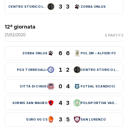
3
3
CENTRO STORICO LEBOWSKI
ZORBA ONLUS
12ª giornata
21/02/2020
5 PARTITE
6
6
ZORBA ONLUS
POL 2M – ALFIERI FC
1
2
PGS TORREGALLI
CENTRO STORICO LEBOWSKI
0
4
CITTÀ DI CHIUSI
FUTSAL SCANDICCI
4
3
SORMS SAN MAURO
POLISPORTIVA VAGLIA
3
5
EURO VG C5
SAN LORENZO