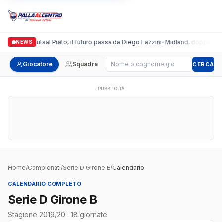
Italgronda Futsal Prato, il futuro passa da Diego Fazzini
•
Midland, doppio colpo
NEWS
Cerca giocatore
Giocatore
Squadra
CERCA
PUBBLICITÀ
Home
/
Campionati
/
Serie D Girone B
/
Calendario
CALENDARIO COMPLETO
Serie D Girone B
Stagione 2019/20 · 18 giornate