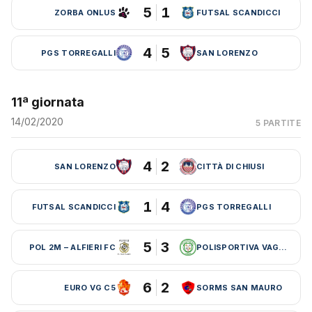
5
1
ZORBA ONLUS
FUTSAL SCANDICCI
4
5
PGS TORREGALLI
SAN LORENZO
11ª giornata
14/02/2020
5 PARTITE
4
2
SAN LORENZO
CITTÀ DI CHIUSI
1
4
FUTSAL SCANDICCI
PGS TORREGALLI
5
3
POL 2M – ALFIERI FC
POLISPORTIVA VAGLIA
6
2
EURO VG C5
SORMS SAN MAURO