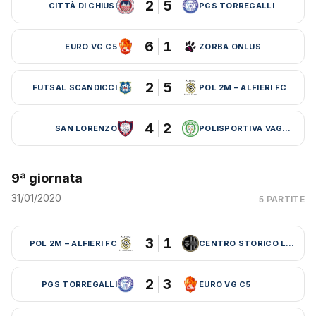
2
5
CITTÀ DI CHIUSI
PGS TORREGALLI
6
1
EURO VG C5
ZORBA ONLUS
2
5
FUTSAL SCANDICCI
POL 2M – ALFIERI FC
4
2
SAN LORENZO
POLISPORTIVA VAGLIA
9ª giornata
31/01/2020
5 PARTITE
3
1
POL 2M – ALFIERI FC
CENTRO STORICO LEBOWSKI
2
3
PGS TORREGALLI
EURO VG C5