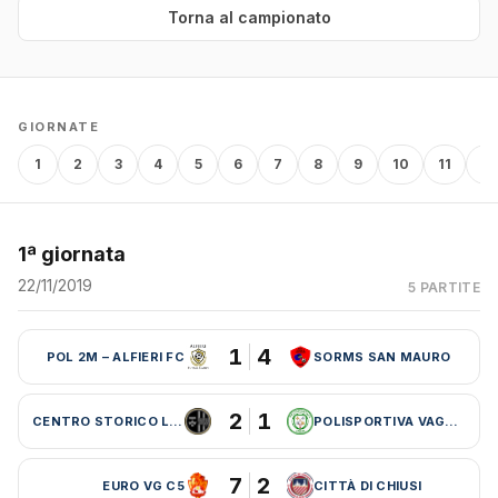
Torna al campionato
GIORNATE
1
2
3
4
5
6
7
8
9
10
11
12
1ª giornata
22/11/2019
5 PARTITE
1
4
POL 2M – ALFIERI FC
SORMS SAN MAURO
2
1
CENTRO STORICO LEBOWSKI
POLISPORTIVA VAGLIA
7
2
EURO VG C5
CITTÀ DI CHIUSI