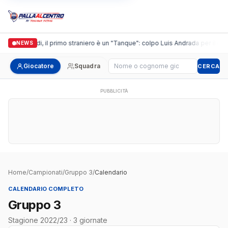
Casalguidi, il primo straniero è un "Tanque": colpo Luis Andrada per il debu
NEWS
Cerca giocatore
Giocatore
Squadra
CERCA
PUBBLICITÀ
Home
/
Campionati
/
Gruppo 3
/
Calendario
CALENDARIO COMPLETO
Gruppo 3
Stagione 2022/23 · 3 giornate