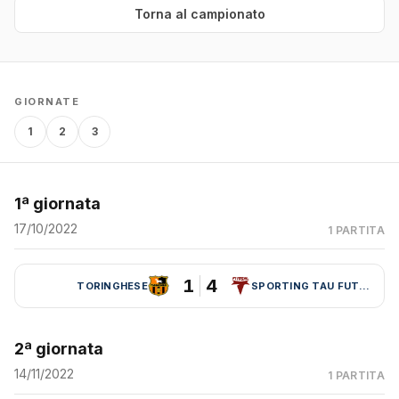
Torna al campionato
GIORNATE
1
2
3
1ª giornata
17/10/2022
1 PARTITA
1
4
TORINGHESE
SPORTING TAU FUTSAL
2ª giornata
14/11/2022
1 PARTITA