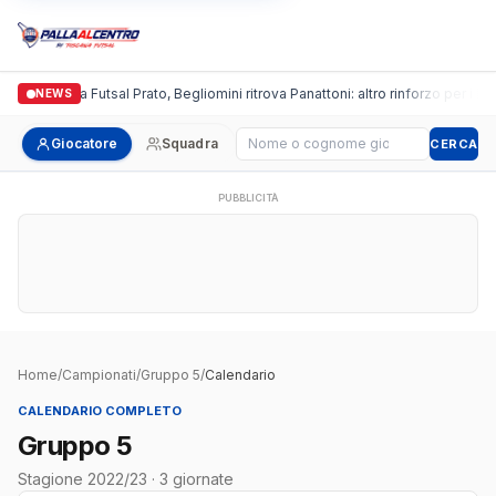
Italgronda Futsal Prato, Begliomini ritrova Panattoni: altro rinforzo per i bia
NEWS
Cerca giocatore
Giocatore
Squadra
CERCA
PUBBLICITÀ
Home
/
Campionati
/
Gruppo 5
/
Calendario
CALENDARIO COMPLETO
Gruppo 5
Stagione 2022/23 · 3 giornate