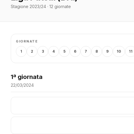
Stagione 2023/24 · 12 giornate
GIORNATE
1
2
3
4
5
6
7
8
9
10
11
1ª giornata
22/03/2024