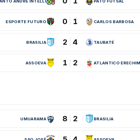
0
1
ANTO ANDRÉ INTELLI
PATO FUTSAL
0
1
ESPORTE FUTURO
CARLOS BARBOSA
2
4
BRASILIA
TAUBATÉ
1
2
ASSOEVA
ATLANTICO ERECHI
8
2
UMUARAMA
BRASILIA
5
4
SAO JOSÉ
ASSOEVA