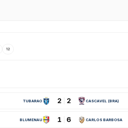
12
2
2
TUBARAO
CASCAVEL (BRA)
1
6
BLUMENAU
CARLOS BARBOSA