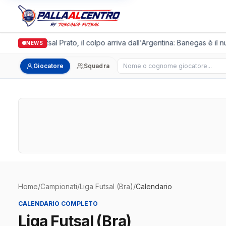
talgronda Futsal Prato, il colpo arriva dall'Argentina: Banegas è il n
NEWS
Cerca giocatore
Giocatore
Squadra
Home
/
Campionati
/
Liga Futsal (Bra)
/
Calendario
CALENDARIO COMPLETO
Liga Futsal (Bra)