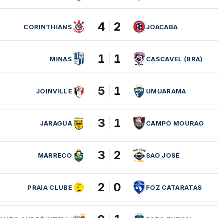
4
2
CORINTHIANS
JOACABA
1
1
MINAS
CASCAVEL (BRA)
5
1
JOINVILLE
UMUARAMA
3
1
JARAGUÀ
CAMPO MOURAO
3
2
MARRECO
SAO JOSÉ
2
0
PRAIA CLUBE
FOZ CATARATAS