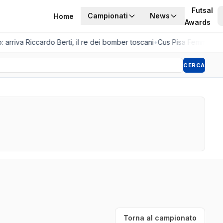
Futsal
Campionati
News
Home
Awards
 arriva Riccardo Berti, il re dei bomber toscani
•
Cus Pisa Femminile, l
CERCA
Torna al campionato