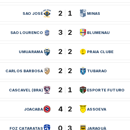
2
1
SAO JOSÉ
MINAS
3
2
SAO LOURENCO
BLUMENAU
2
2
UMUARAMA
PRAIA CLUBE
2
2
CARLOS BARBOSA
TUBARAO
2
1
CASCAVEL (BRA)
ESPORTE FUTURO
4
2
JOACABA
ASSOEVA
0
3
FOZ CATARATAS
JARAGUÀ