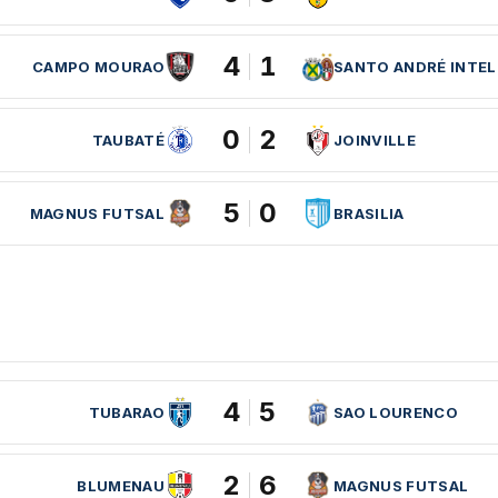
4
1
CAMPO MOURAO
SANTO ANDRÉ INTEL
0
2
TAUBATÉ
JOINVILLE
5
0
MAGNUS FUTSAL
BRASILIA
4
5
TUBARAO
SAO LOURENCO
2
6
BLUMENAU
MAGNUS FUTSAL