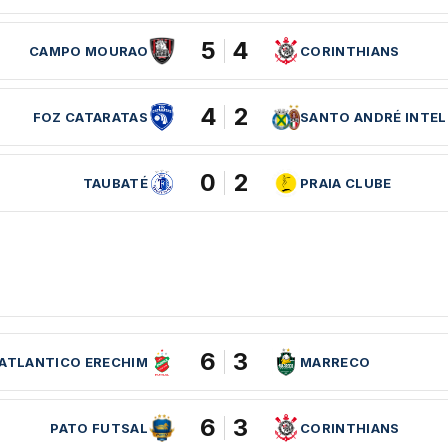
5
4
CAMPO MOURAO
CORINTHIANS
4
2
FOZ CATARATAS
SANTO ANDRÉ INTEL
0
2
TAUBATÉ
PRAIA CLUBE
6
3
ATLANTICO ERECHIM
MARRECO
6
3
PATO FUTSAL
CORINTHIANS