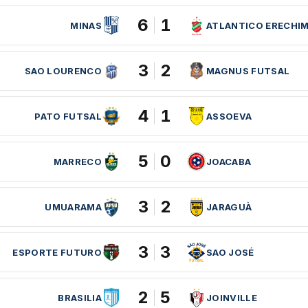
6
1
MINAS
ATLANTICO ERECHI
3
2
SAO LOURENCO
MAGNUS FUTSAL
4
1
PATO FUTSAL
ASSOEVA
5
0
MARRECO
JOACABA
3
2
UMUARAMA
JARAGUÀ
3
3
ESPORTE FUTURO
SAO JOSÉ
2
5
BRASILIA
JOINVILLE