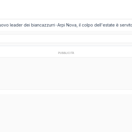
uovo leader dei biancazzurri
•
Arpi Nova, il colpo dell'estate è servito:
PUBBLICITÀ