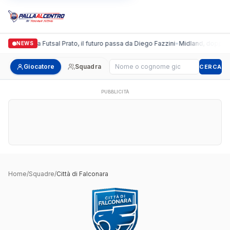
Italgronda Futsal Prato, il futuro passa da Diego Fazzini
•
Midland, doppio co
NEWS
Cerca giocatore
Giocatore
Squadra
CERCA
PUBBLICITÀ
Home
/
Squadre
/
Città di Falconara