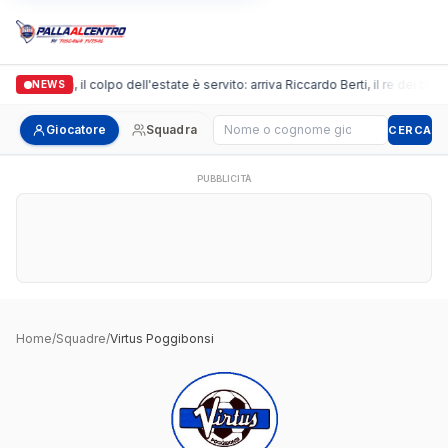
Arpi Nova, il colpo dell'estate è servito: arriva Riccardo Berti, il re dei bom
NEWS
Cerca giocatore
Giocatore
Squadra
CERCA
PUBBLICITÀ
Home
/
Squadre
/
Virtus Poggibonsi