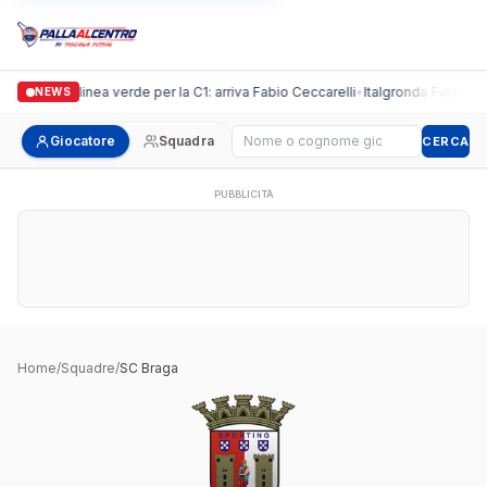
Casalguidi, linea verde per la C1: arriva Fabio Ceccarelli
•
Italgronda Futsal Pra
NEWS
Cerca giocatore
Giocatore
Squadra
CERCA
PUBBLICITÀ
Home
/
Squadre
/
SC Braga