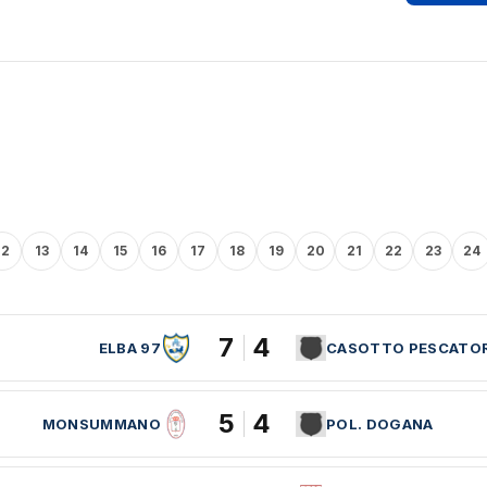
12
13
14
15
16
17
18
19
20
21
22
23
24
7
4
ELBA 97
CASOTTO PESCATOR
5
4
MONSUMMANO
POL. DOGANA