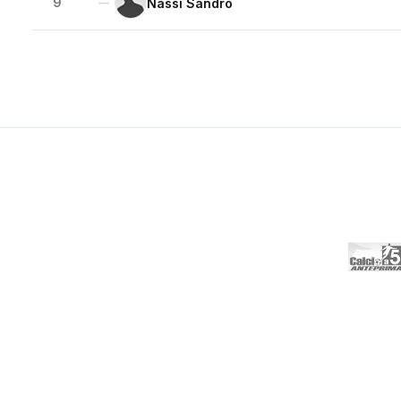
9
Nassi Sandro
—