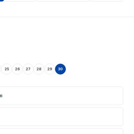
25
26
27
28
29
30
I