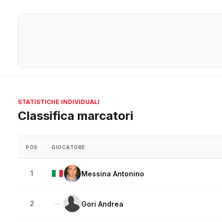
STATISTICHE INDIVIDUALI
Classifica marcatori
POS
GIOCATORE
1
Messina Antonino
2
Gori Andrea
—