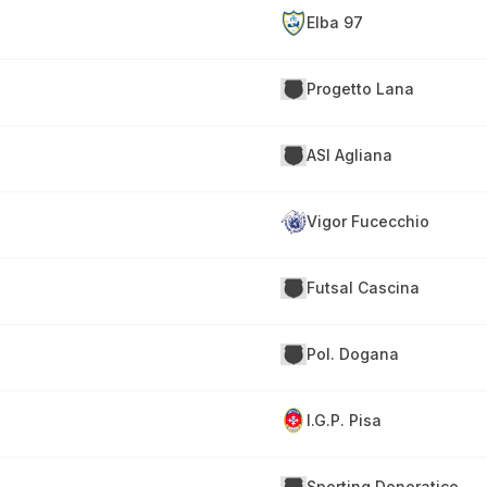
Elba 97
Progetto Lana
ASI Agliana
Vigor Fucecchio
Futsal Cascina
Pol. Dogana
I.G.P. Pisa
Sporting Donoratico