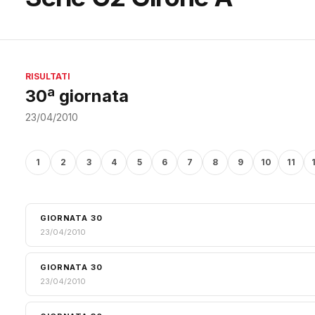
RISULTATI
30ª giornata
23/04/2010
1
2
3
4
5
6
7
8
9
10
11
GIORNATA 30
23/04/2010
GIORNATA 30
23/04/2010