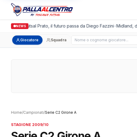
Italgronda Futsal Prato, il futuro passa da Diego Fazzini
•
Midland, do
NEWS
Cerca giocatore
Giocatore
Squadra
Home
/
Campionati
/
Serie C2 Girone A
STAGIONE 2009/10
Serie C2 Girone A