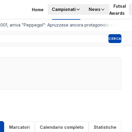
Futsal
Campionati
News
Home
Awards
001, arriva "Peppegol": Apruzzese ancora protagonista in C2
•
Pistoi
CERCA
Marcatori
Calendario completo
Statistiche