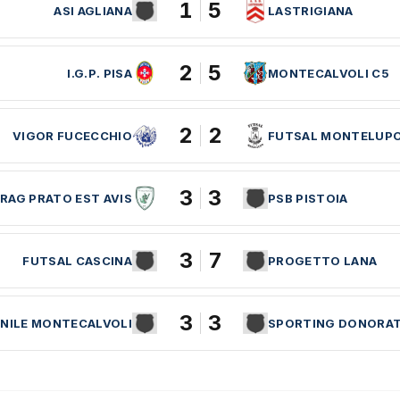
1
5
ASI AGLIANA
LASTRIGIANA
2
5
I.G.P. PISA
MONTECALVOLI C5
2
2
VIGOR FUCECCHIO
FUTSAL MONTELUP
3
3
RAG PRATO EST AVIS
PSB PISTOIA
3
7
FUTSAL CASCINA
PROGETTO LANA
3
3
NILE MONTECALVOLI
SPORTING DONORA