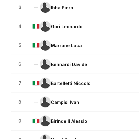
3
Ibba Piero
—
4
Gori Leonardo
5
Marrone Luca
6
Bennardi Davide
—
7
Bartelletti Niccolò
8
Campisi Ivan
—
9
Birindelli Alessio