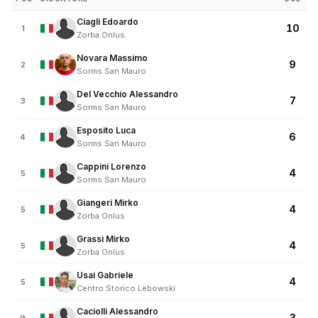
Ciagli Edoardo
10
1
Zorba Onlus
Novara Massimo
9
2
Sorms San Mauro
Del Vecchio Alessandro
7
3
Sorms San Mauro
Esposito Luca
6
4
Sorms San Mauro
Cappini Lorenzo
4
5
Sorms San Mauro
Giangeri Mirko
4
5
Zorba Onlus
Grassi Mirko
4
5
Zorba Onlus
Usai Gabriele
4
5
Centro Storico Lebowski
Caciolli Alessandro
3