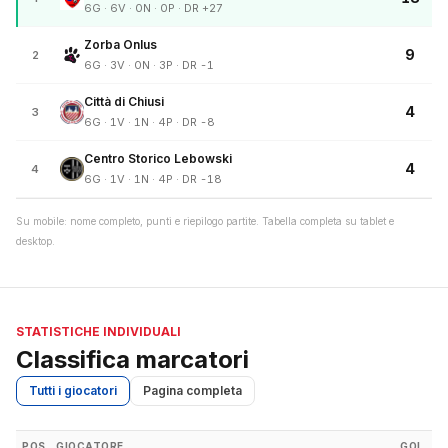
6G · 6V · 0N · 0P · DR +27
Zorba Onlus
9
2
6G · 3V · 0N · 3P · DR -1
Città di Chiusi
4
3
6G · 1V · 1N · 4P · DR -8
Centro Storico Lebowski
4
4
6G · 1V · 1N · 4P · DR -18
Su mobile: nome completo, punti e riepilogo partite. Tabella completa su tablet e
desktop.
STATISTICHE INDIVIDUALI
Classifica marcatori
Tutti i giocatori
Pagina completa
POS
GIOCATORE
GOL