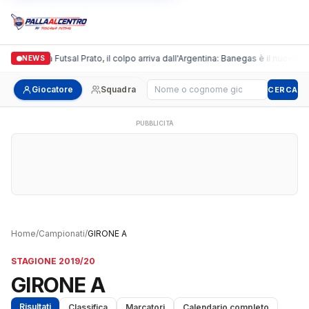
Italgronda Futsal Prato, il colpo arriva dall'Argentina: Banegas è il nuovo le
NEWS
Cerca giocatore
Giocatore
Squadra
CERCA
PUBBLICITÀ
Home
/
Campionati
/
GIRONE A
STAGIONE 2019/20
GIRONE A
Risultati
Classifica
Marcatori
Calendario completo