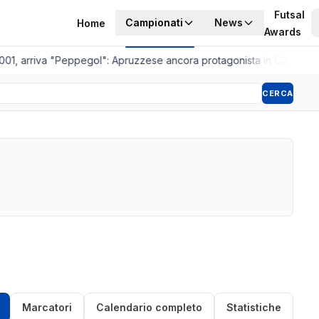
Futsal
Campionati
News
Home
Awards
001, arriva "Peppegol": Apruzzese ancora protagonista in C2
•
Pistoi
CERCA
Marcatori
Calendario completo
Statistiche