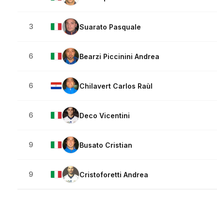
3
Suarato Pasquale
6
Bearzi Piccinini Andrea
6
Chilavert Carlos Raùl
6
Deco Vicentini
9
Busato Cristian
9
Cristoforetti Andrea