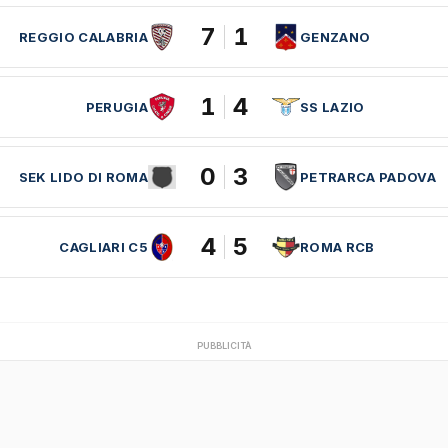
7
1
REGGIO CALABRIA
GENZANO
1
4
PERUGIA
SS LAZIO
0
3
SEK LIDO DI ROMA
PETRARCA PADOVA
4
5
CAGLIARI C5
ROMA RCB
PUBBLICITÀ