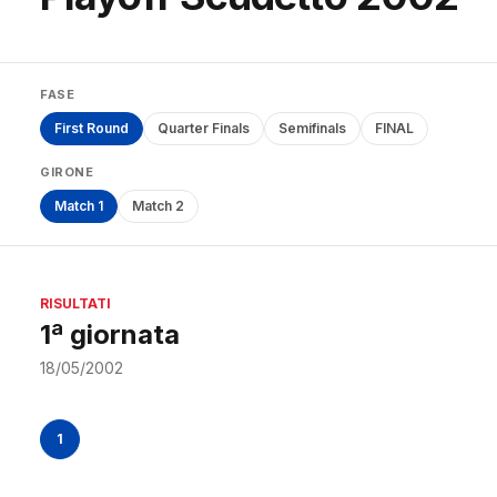
FASE
First Round
Quarter Finals
Semifinals
FINAL
GIRONE
Match 1
Match 2
RISULTATI
1ª giornata
18/05/2002
1