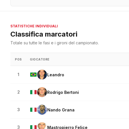
STATISTICHE INDIVIDUALI
Classifica marcatori
Totale su tutte le fasi e i gironi del campionato.
POS
GIOCATORE
1
Leandro
2
Rodrigo Bertoni
3
Nando Grana
3
Mastropierro Felice