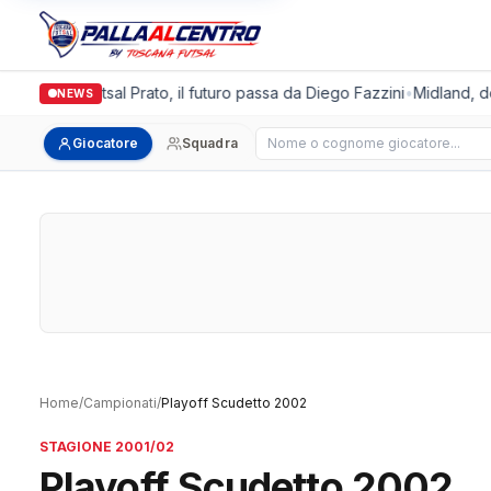
Italgronda Futsal Prato, il futuro passa da Diego Fazzini
•
Midland, do
NEWS
Cerca giocatore
Giocatore
Squadra
Home
/
Campionati
/
Playoff Scudetto 2002
STAGIONE 2001/02
Playoff Scudetto 2002