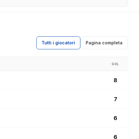
Tutti i giocatori
Pagina completa
GOL
8
7
6
6