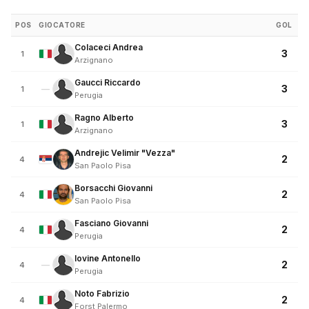
POS
GIOCATORE
GOL
Colaceci Andrea
3
1
Arzignano
Gaucci Riccardo
3
—
1
Perugia
Ragno Alberto
3
1
Arzignano
Andrejic Velimir "Vezza"
2
4
San Paolo Pisa
Borsacchi Giovanni
2
4
San Paolo Pisa
Fasciano Giovanni
2
4
Perugia
Iovine Antonello
2
—
4
Perugia
Noto Fabrizio
2
4
Forst Palermo