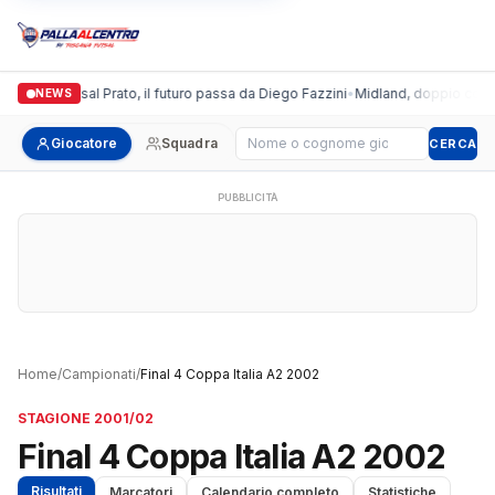
algronda Futsal Prato, il futuro passa da Diego Fazzini
•
Midland, doppio colpo 
NEWS
Cerca giocatore
Giocatore
Squadra
CERCA
PUBBLICITÀ
Home
/
Campionati
/
Final 4 Coppa Italia A2 2002
STAGIONE 2001/02
Final 4 Coppa Italia A2 2002
Risultati
Marcatori
Calendario completo
Statistiche