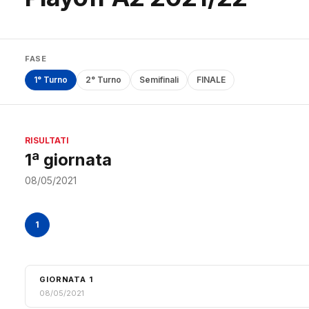
FASE
1° Turno
2° Turno
Semifinali
FINALE
RISULTATI
1ª giornata
08/05/2021
1
GIORNATA 1
08/05/2021