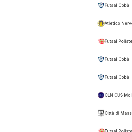
Futsal Cobà
Atletico Ner
Futsal Polist
Futsal Cobà
Futsal Cobà
CLN CUS Mol
Città di Mas
Futsal Polist