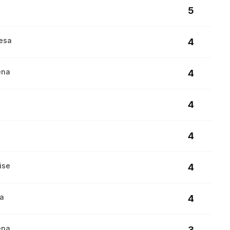
5
vesa
4
ena
4
4
4
ise
4
sa
4
ena
3