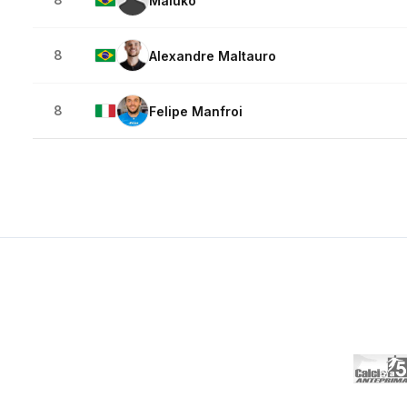
Maluko
8
Alexandre Maltauro
8
Felipe Manfroi