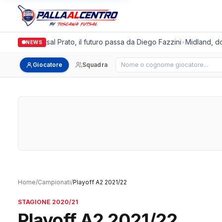
Italgronda Futsal Prato, il futuro passa da Diego Fazzini
•
Midland, dop
NEWS
Cerca giocatore
Giocatore
Squadra
Home
/
Campionati
/
Playoff A2 2021/22
STAGIONE 2020/21
Playoff A2 2021/22