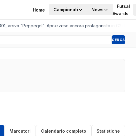
Futsal
Campionati
News
Home
Awards
01, arriva "Peppegol": Apruzzese ancora protagonista in C2
•
Pistoia
CERCA
Marcatori
Calendario completo
Statistiche