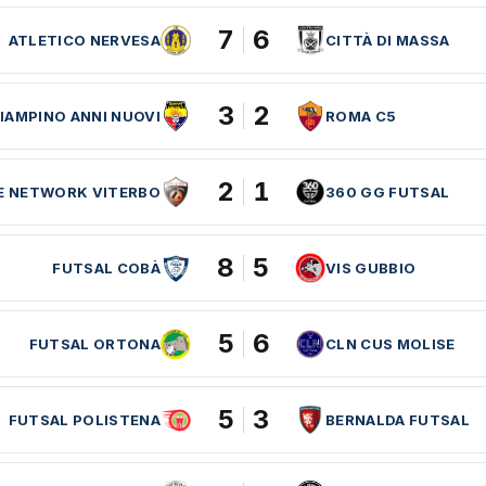
7
6
ATLETICO NERVESA
CITTÀ DI MASSA
3
2
IAMPINO ANNI NUOVI
ROMA C5
2
1
E NETWORK VITERBO
360 GG FUTSAL
8
5
FUTSAL COBÀ
VIS GUBBIO
5
6
FUTSAL ORTONA
CLN CUS MOLISE
5
3
FUTSAL POLISTENA
BERNALDA FUTSAL