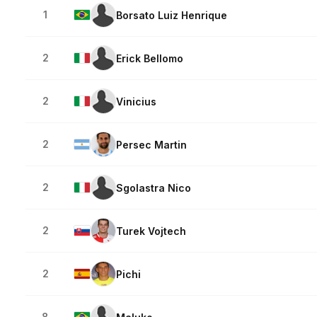
1
Borsato Luiz Henrique
2
Erick Bellomo
2
Vinicius
2
Persec Martin
2
Sgolastra Nico
2
Turek Vojtech
2
Pichi
8