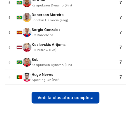
7
5
Kampuksen Dynamo (Fin)
Denerson Moreira
7
5
London Helvecia (Eng)
Sergio Gonzalez
7
5
FC Barcelona
Kozlovskis Artjoms
7
5
FC Petrow (Lva)
Bob
7
5
Kampuksen Dynamo (Fin)
Hugo Neves
7
5
Sporting CP (Por)
Vedi la classifica completa