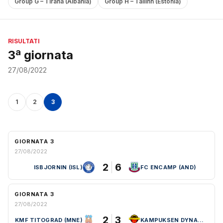
Group G – Tirana (Albania)
Group H – Tallinn (Estonia)
RISULTATI
3ª giornata
27/08/2022
1
2
3
GIORNATA 3
27/08/2022
2
6
ISBJORNIN (ISL)
FC ENCAMP (AND)
GIORNATA 3
27/08/2022
2
3
KMF TITOGRAD (MNE)
KAMPUKSEN DYNAMO (FIN)