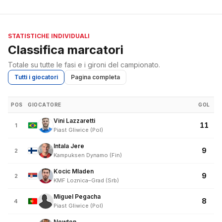
STATISTICHE INDIVIDUALI
Classifica marcatori
Totale su tutte le fasi e i gironi del campionato.
Tutti i giocatori
Pagina completa
POS
GIOCATORE
GOL
Vini Lazzaretti
11
1
Piast Gliwice (Pol)
Intala Jere
9
2
Kampuksen Dynamo (Fin)
Kocic Mladen
9
2
KMF Loznica–Grad (Srb)
Miguel Pegacha
8
4
Piast Gliwice (Pol)
Newton