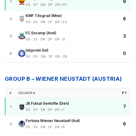
9
1
3G · 3V · 0N · 0P · DR +27
KMF Titograd (Mne)
6
2
3G · 2V · 0N · 1P · DR +10
FC Encamp (And)
3
3
3G · 1V · 0N · 2P · DR -9
Isbjornin (Isl)
0
4
3G · 0V · 0N · 3P · DR -28
GROUP B – WIENER NEUSTADT (AUSTRIA)
#
SQUADRA
PT
JB Futsal Gentofte (Den)
7
1
3G · 2V · 1N · 0P · DR +7
Fortuna Wiener Neustadt (Aut)
6
2
3G · 2V · 0N · 1P · DR +8