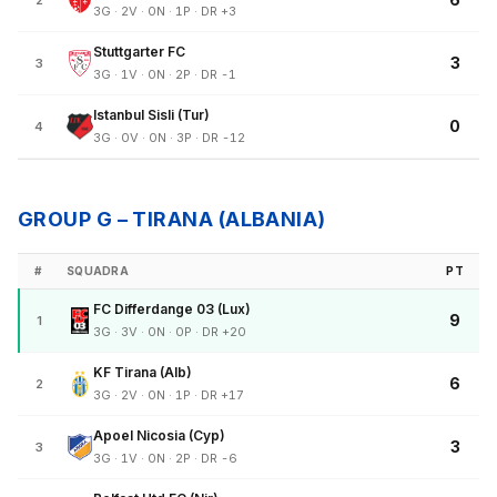
2
3G · 2V · 0N · 1P · DR +3
Stuttgarter FC
3
3
3G · 1V · 0N · 2P · DR -1
Istanbul Sisli (Tur)
0
4
3G · 0V · 0N · 3P · DR -12
GROUP G – TIRANA (ALBANIA)
#
SQUADRA
PT
FC Differdange 03 (Lux)
9
1
3G · 3V · 0N · 0P · DR +20
KF Tirana (Alb)
6
2
3G · 2V · 0N · 1P · DR +17
Apoel Nicosia (Cyp)
3
3
3G · 1V · 0N · 2P · DR -6