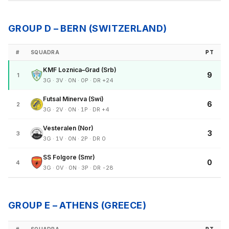
GROUP D – BERN (SWITZERLAND)
#
SQUADRA
PT
KMF Loznica–Grad (Srb)
9
1
3G · 3V · 0N · 0P · DR +24
Futsal Minerva (Swi)
6
2
3G · 2V · 0N · 1P · DR +4
Vesteralen (Nor)
3
3
3G · 1V · 0N · 2P · DR 0
SS Folgore (Smr)
0
4
3G · 0V · 0N · 3P · DR -28
GROUP E – ATHENS (GREECE)