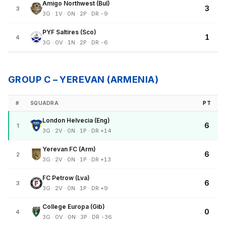
Amigo Northwest (Bul)
3
3
3G · 1V · 0N · 2P · DR -9
PYF Saltires (Sco)
1
4
3G · 0V · 1N · 2P · DR -6
GROUP C – YEREVAN (ARMENIA)
#
SQUADRA
PT
London Helvecia (Eng)
6
1
3G · 2V · 0N · 1P · DR +14
Yerevan FC (Arm)
6
2
3G · 2V · 0N · 1P · DR +13
FC Petrow (Lva)
6
3
3G · 2V · 0N · 1P · DR +9
College Europa (Gib)
0
4
3G · 0V · 0N · 3P · DR -36