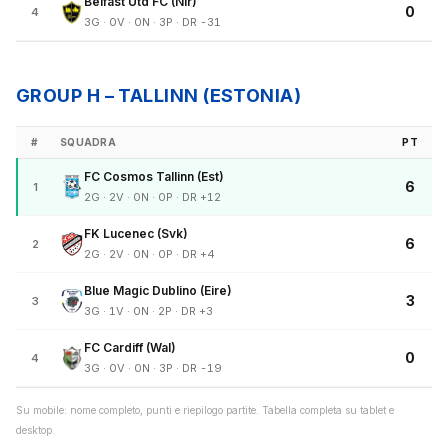
Belfast Utd FC (Nir)
0
4
3G · 0V · 0N · 3P · DR -31
GROUP H – TALLINN (ESTONIA)
#
SQUADRA
PT
FC Cosmos Tallinn (Est)
6
1
2G · 2V · 0N · 0P · DR +12
FK Lucenec (Svk)
6
2
2G · 2V · 0N · 0P · DR +4
Blue Magic Dublino (Eire)
3
3
3G · 1V · 0N · 2P · DR +3
FC Cardiff (Wal)
0
4
3G · 0V · 0N · 3P · DR -19
Su mobile: nome completo, punti e riepilogo partite. Tabella completa su tablet e
desktop.