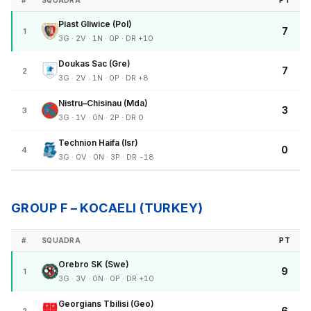
#
SQUADRA
PT
Piast Gliwice (Pol)
7
1
3G · 2V · 1N · 0P · DR +10
Doukas Sac (Gre)
7
2
3G · 2V · 1N · 0P · DR +8
Nistru–Chisinau (Mda)
3
3
3G · 1V · 0N · 2P · DR 0
Technion Haifa (Isr)
0
4
3G · 0V · 0N · 3P · DR -18
GROUP F – KOCAELI (TURKEY)
#
SQUADRA
PT
Orebro SK (Swe)
9
1
3G · 3V · 0N · 0P · DR +10
Georgians Tbilisi (Geo)
6