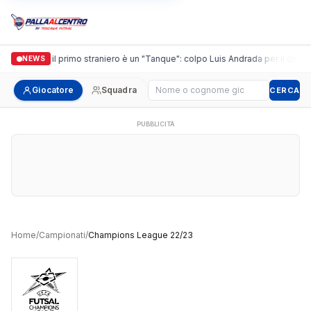
Casalguidi, il primo straniero è un "Tanque": colpo Luis Andrada per il debutto
NEWS
Cerca giocatore
Giocatore
Squadra
CERCA
PUBBLICITÀ
Home
/
Campionati
/
Champions League 22/23