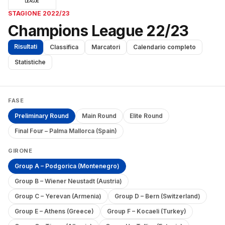
STAGIONE 2022/23
Champions League 22/23
Risultati
Classifica
Marcatori
Calendario completo
Statistiche
FASE
Preliminary Round
Main Round
Elite Round
Final Four – Palma Mallorca (Spain)
GIRONE
Group A – Podgorica (Montenegro)
Group B – Wiener Neustadt (Austria)
Group C – Yerevan (Armenia)
Group D – Bern (Switzerland)
Group E – Athens (Greece)
Group F – Kocaeli (Turkey)