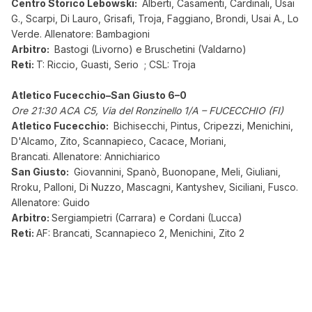
Centro Storico Lebowski:
Alberti, Casamenti, Cardinali, Usai
G., Scarpi, Di Lauro, Grisafi, Troja, Faggiano, Brondi, Usai A., Lo
Verde. Allenatore: Bambagioni
Arbitro:
Bastogi (Livorno) e Bruschetini (Valdarno)
Reti:
T: Riccio, Guasti, Serio ; CSL: Troja
Atletico Fucecchio–San Giusto 6–0
Ore 21:30 ACA C5, Via del Ronzinello 1/A – FUCECCHIO (FI)
Atletico Fucecchio:
Bichisecchi, Pintus, Cripezzi, Menichini,
D'Alcamo, Zito, Scannapieco, Cacace, Moriani,
Brancati. Allenatore: Annichiarico
San Giusto:
Giovannini, Spanò, Buonopane, Meli, Giuliani,
Rroku, Palloni, Di Nuzzo, Mascagni, Kantyshev, Siciliani, Fusco.
Allenatore: Guido
Arbitro:
Sergiampietri (Carrara) e Cordani (Lucca)
Reti:
AF: Brancati, Scannapieco 2, Menichini, Zito 2