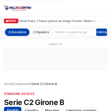
Italgronda Futsal Prato, il futuro passa da Diego Fazzini
•
Midland, doppio colp
NEWS
Cerca giocatore
Giocatore
Squadra
CERCA
PUBBLICITÀ
Home
/
Campionati
/
Serie C2 Girone B
STAGIONE 2022/23
Serie C2 Girone B
Risultati
Classifica
Marcatori
Calendario completo