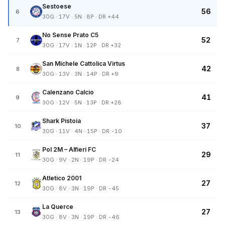
Sestoese
56
6
30G · 17V · 5N · 8P · DR +44
No Sense Prato C5
52
7
30G · 17V · 1N · 12P · DR +32
San Michele Cattolica Virtus
42
8
30G · 13V · 3N · 14P · DR +9
Calenzano Calcio
41
9
30G · 12V · 5N · 13P · DR +28
Shark Pistoia
37
10
30G · 11V · 4N · 15P · DR -10
Pol 2M – Alfieri FC
29
11
30G · 9V · 2N · 19P · DR -24
Atletico 2001
27
12
30G · 8V · 3N · 19P · DR -45
La Querce
27
13
30G · 8V · 3N · 19P · DR -46