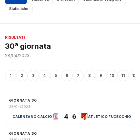
Statistiche
RISULTATI
30ª giornata
28/04/2023
1
2
3
4
5
6
7
8
9
10
11
12
GIORNATA 30
28/04/2023
4
6
CALENZANO CALCIO
ATLETICO FUCECCHIO
GIORNATA 30
28/04/2023