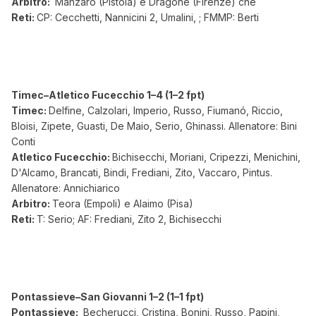
Arbitro:
Manzaro (Pistoia) e Dragone (Firenze) che
Reti:
CP: Cecchetti, Nannicini 2, Umalini, ; FMMP: Berti
Timec–Atletico Fucecchio 1–4 (1–2 fpt)
Timec:
Delfine, Calzolari, Imperio, Russo, Fiumanó, Riccio,
Bloisi, Zipete, Guasti, De Maio, Serio, Ghinassi. Allenatore: Bini
Conti
Atletico Fucecchio:
Bichisecchi, Moriani, Cripezzi, Menichini,
D'Alcamo, Brancati, Bindi, Frediani, Zito, Vaccaro, Pintus.
Allenatore: Annichiarico
Arbitro:
Teora (Empoli) e Alaimo (Pisa)
Reti:
T: Serio; AF: Frediani, Zito 2, Bichisecchi
Pontassieve–San Giovanni 1–2 (1–1 fpt)
Pontassieve:
Becherucci, Cristina, Bonini, Russo, Papini,