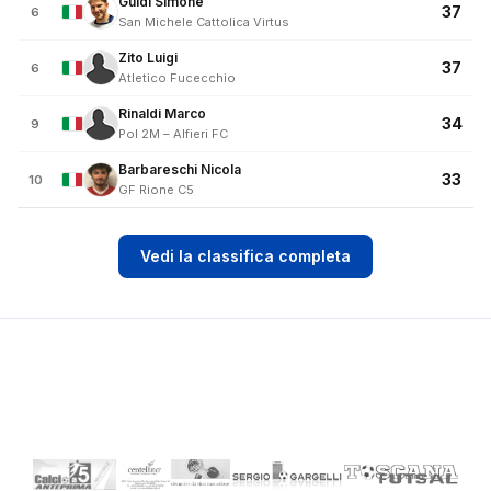
Guidi Simone
37
6
San Michele Cattolica Virtus
Zito Luigi
37
6
Atletico Fucecchio
Rinaldi Marco
34
9
Pol 2M – Alfieri FC
Barbareschi Nicola
33
10
GF Rione C5
Vedi la classifica completa