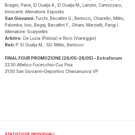
Bragini, Pane, El Oualja A., El Oualja M., Lanzini, Cannizzaro,
Innocenti. Allenatore: Esposito
San Giovanni:
Turchi, Becattini G., Bertocci, Chiarello, Milito,
Palomba, Ioio, Begaj, Becattini F., Ghiani, Marzielli, Parigi I.
Allenatore: Scarpellini
Arbitro:
De Lucia (Pistoia) e Ricci (Viareggio)
Reti:
P: El Oualja M. ; SG: Milito, Bertocci
FINAL FOUR PROMOZIONE (26/05–28/05) – Estraforum
22:30 Atletico Fucecchio–Cus Pisa
21:00 San Giovanni–Deportivo Chiesanuova VP
STATISTICHE INDIVIDUALI