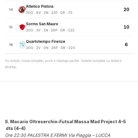
Atletico Pistoia
20
14
30G · 6V · 2N · 22P · DR -75
Sorms San Mauro
10
15
30G · 3V · 1N · 26P · DR -122
Quartotempo Firenze
6
16
30G · 2V · 0N · 28P · DR -223
Su mobile: nome completo, punti e riepilogo partite. Tabella completa su tablet e
desktop.
S. Macario Oltreserchio–Futsal Massa Mad Project 4–5
dts (4–4)
Ore 22:30 PALESTRA E.FERMI Via Piaggia – LUCCA