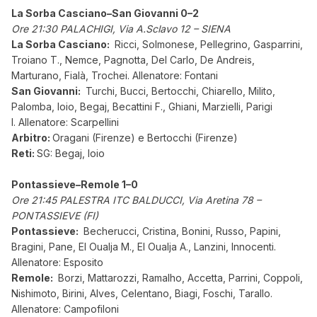
La Sorba Casciano–San Giovanni 0–2
Ore 21:30 PALACHIGI, Via A.Sclavo 12 – SIENA
La Sorba Casciano:
Ricci, Solmonese, Pellegrino, Gasparrini,
Troiano T., Nemce, Pagnotta, Del Carlo, De Andreis,
Marturano, Fialà, Trochei. Allenatore: Fontani
San Giovanni:
Turchi, Bucci, Bertocchi, Chiarello, Milito,
Palomba, Ioio, Begaj, Becattini F., Ghiani, Marzielli, Parigi
I. Allenatore: Scarpellini
Arbitro:
Oragani (Firenze) e Bertocchi (Firenze)
Reti:
SG: Begaj, Ioio
Pontassieve–Remole 1–0
Ore 21:45 PALESTRA ITC BALDUCCI, Via Aretina 78 –
PONTASSIEVE (FI)
Pontassieve:
Becherucci, Cristina, Bonini, Russo, Papini,
Bragini, Pane, El Oualja M., El Oualja A., Lanzini, Innocenti.
Allenatore: Esposito
Remole:
Borzi, Mattarozzi, Ramalho, Accetta, Parrini, Coppoli,
Nishimoto, Birini, Alves, Celentano, Biagi, Foschi, Tarallo.
Allenatore: Campofiloni