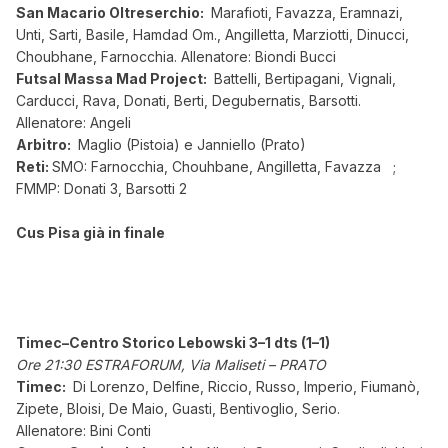
San Macario Oltreserchio:
Marafioti, Favazza, Eramnazi,
Unti, Sarti, Basile, Hamdad Om., Angilletta, Marziotti, Dinucci,
Choubhane, Farnocchia. Allenatore: Biondi Bucci
Futsal Massa Mad Project:
Battelli, Bertipagani, Vignali,
Carducci, Rava, Donati, Berti, Degubernatis, Barsotti.
Allenatore: Angeli
Arbitro:
Maglio (Pistoia) e Janniello (Prato)
Reti:
SMO: Farnocchia, Chouhbane, Angilletta, Favazza ;
FMMP: Donati 3, Barsotti 2
Cus Pisa già in finale
Timec–Centro Storico Lebowski 3–1 dts (1–1)
Ore 21:30 ESTRAFORUM, Via Maliseti – PRATO
Timec:
Di Lorenzo, Delfine, Riccio, Russo, Imperio, Fiumanò,
Zipete, Bloisi, De Maio, Guasti, Bentivoglio, Serio.
Allenatore: Bini Conti