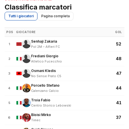
Classifica marcatori
Tutti i giocatori
Pagina completa
POS
GIOCATORE
GOL
Senhaji Zakaria
52
1
Pol 2M – Alfieri FC
Frediani Giorgio
48
2
Atletico Fucecchio
Osmani Kledis
47
3
No Sense Prato C5
Porcello Stefano
44
4
Calenzano Calcio
Troia Fabio
41
5
Centro Storico Lebowski
Bloisi Mirko
37
6
Timec