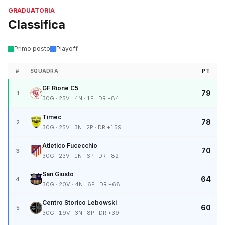
GRADUATORIA
Classifica
Primo posto
Playoff
#
SQUADRA
PT
GF Rione C5
79
1
30G · 25V · 4N · 1P · DR +84
Timec
78
2
30G · 25V · 3N · 2P · DR +159
Atletico Fucecchio
70
3
30G · 23V · 1N · 6P · DR +82
San Giusto
64
4
30G · 20V · 4N · 6P · DR +68
Centro Storico Lebowski
60
5
30G · 19V · 3N · 8P · DR +39