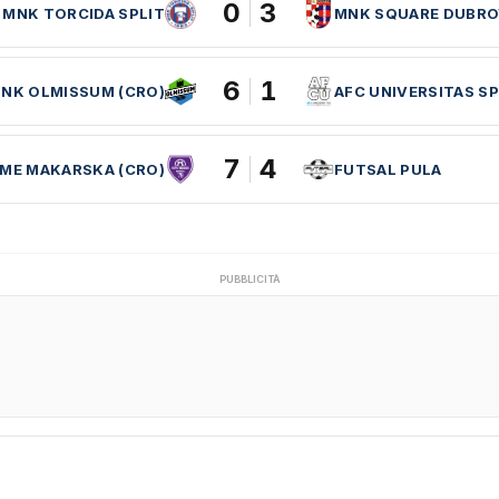
0
3
MNK TORCIDA SPLIT
MNK SQUARE DUBRO
6
1
NK OLMISSUM (CRO)
AFC UNIVERSITAS SP
7
4
EME MAKARSKA (CRO)
FUTSAL PULA
PUBBLICITÀ