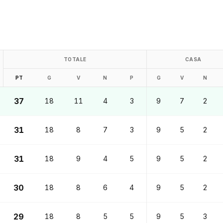
TOTALE
CASA
PT
G
V
N
P
G
V
N
37
18
11
4
3
9
7
2
31
18
8
7
3
9
5
2
31
18
9
4
5
9
5
2
30
18
8
6
4
9
5
2
29
18
8
5
5
9
5
3