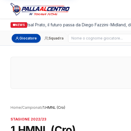
Italgronda Futsal Prato, il futuro passa da Diego Fazzini
•
Midland, dop
NEWS
Cerca giocatore
Giocatore
Squadra
Home
/
Campionati
/
1.HMNL (Cro)
STAGIONE 2022/23
1.HMNL (Cro)