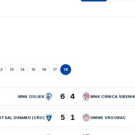
12
13
14
15
16
17
18
6
4
MNK OSIJEK
MNK CRNICA SIBENI
5
1
UTSAL DINAMO (CRO)
HMNK VRGORAC