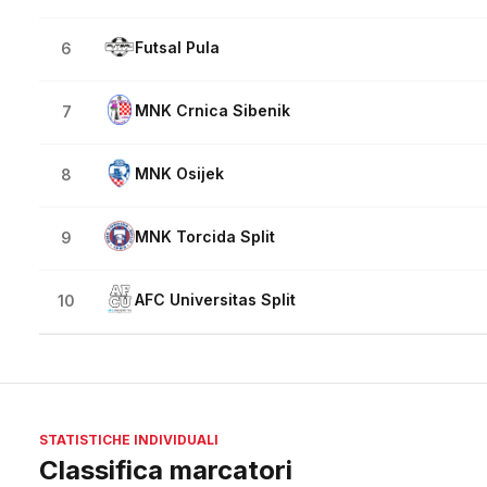
Futsal Pula
6
MNK Crnica Sibenik
7
MNK Osijek
8
MNK Torcida Split
9
AFC Universitas Split
10
STATISTICHE INDIVIDUALI
Classifica marcatori