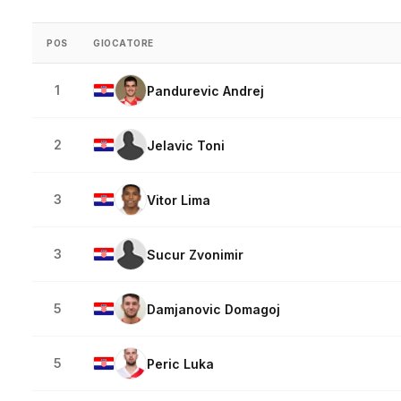
POS
GIOCATORE
1
Pandurevic Andrej
2
Jelavic Toni
3
Vitor Lima
3
Sucur Zvonimir
5
Damjanovic Domagoj
5
Peric Luka