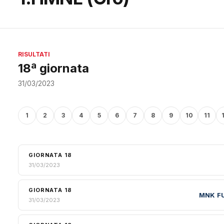
RISULTATI
18ª giornata
31/03/2023
1
2
3
4
5
6
7
8
9
10
11
GIORNATA 18
31/03/2023
GIORNATA 18
MNK F
31/03/2023