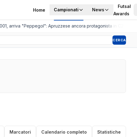
Futsal
Campionati
News
Home
Awards
001, arriva "Peppegol": Apruzzese ancora protagonista in C2
•
Pistoia
CERCA
Marcatori
Calendario completo
Statistiche