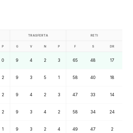
TRASFERTA
RETI
P
G
V
N
P
F
S
DR
0
9
4
2
3
65
48
17
2
9
3
5
1
58
40
18
2
9
4
2
3
47
33
14
2
9
3
4
2
58
34
24
1
9
3
2
4
49
47
2