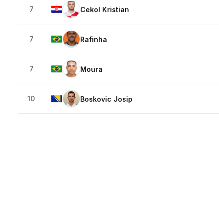
7
Cekol Kristian
7
Rafinha
7
Moura
10
Boskovic Josip