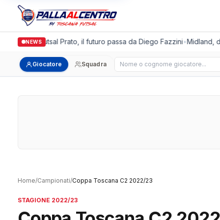
Italgronda Futsal Prato, il futuro passa da Diego Fazzini
•
Midland, do
NEWS
Cerca giocatore
Giocatore
Squadra
Home
/
Campionati
/
Coppa Toscana C2 2022/23
STAGIONE 2022/23
Coppa Toscana C2 202