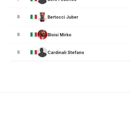
8
Bertocci Juber
8
Bloisi Mirko
8
Cardinali Stefano