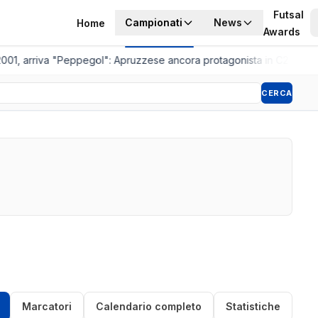
Futsal
Campionati
News
Home
Awards
001, arriva "Peppegol": Apruzzese ancora protagonista in C2
•
Pistoi
CERCA
Marcatori
Calendario completo
Statistiche