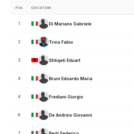
POS
GIOCATORE
1
Di Mariano Gabriele
2
Troia Fabio
3
Shtiqeti Eduart
4
Bruni Edoardo Maria
4
Frediani Giorgio
6
De Andreis Giovanni
7
Berti Federico