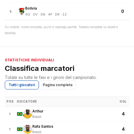
Bolivia
0
5
4G · 0V · 0N · 4P · DR -12
Su mobile: nome completo, punti e riepilogo partite. Tabella completa su tablet e
desktop.
STATISTICHE INDIVIDUALI
Classifica marcatori
Totale su tutte le fasi e i gironi del campionato.
Tutti i giocatori
Pagina completa
POS
GIOCATORE
GOL
Arthur
4
1
Brazil
Rafa Santos
4
1
Brazil