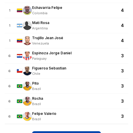
Echavarria Felipe
4
1
Colombia
Mati Rosa
4
1
Argentina
Trujillo Jean José
4
1
Venezuela
Espinoza Jorge Daniel
3
6
Paraguay
Figueroa Sebastian
3
6
Chile
Pito
3
6
Brazil
Rocha
3
6
Brazil
Felipe Valerio
3
6
Brazil