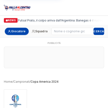
Italgronda Futsal Prato, il colpo arriva dall'Argentina: Banegas è il nuovo lea
NEWS
Cerca giocatore
Giocatore
Squadra
CERCA
PUBBLICITÀ
Home
/
Campionati
/
Copa America 2024