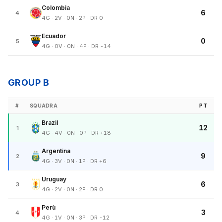
Colombia
6
4
4G · 2V · 0N · 2P · DR 0
Ecuador
0
5
4G · 0V · 0N · 4P · DR -14
GROUP B
#
SQUADRA
PT
Brazil
12
1
4G · 4V · 0N · 0P · DR +18
Argentina
9
2
4G · 3V · 0N · 1P · DR +6
Uruguay
6
3
4G · 2V · 0N · 2P · DR 0
Perù
3
4
4G · 1V · 0N · 3P · DR -12