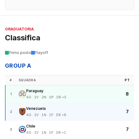
GRADUATORIA
Classifica
Primo posto
Playoff
GROUP A
#
SQUADRA
PT
Paraguay
8
1
4G · 2V · 2N · 0P · DR +5
Venezuela
7
2
4G · 2V · 1N · 1P · DR +8
Chile
7
3
4G · 2V · 1N · 1P · DR +1