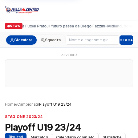
Italgronda Futsal Prato, il futuro passa da Diego Fazzini
•
Midland, doppio co
NEWS
Cerca giocatore
Giocatore
Squadra
CERCA
PUBBLICITÀ
Home
/
Campionati
/
Playoff U19 23/24
STAGIONE 2023/24
Playoff U19 23/24
Risultati
Marcatori
Calendario completo
Statistiche