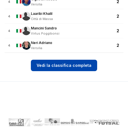
2
4
Versilia
Laaribi Khalil
2
4
Città di Massa
Mancini Sandro
2
4
Virtus Poggibonsi
Neri Adriano
2
4
Versilia
Vedi la classifica completa