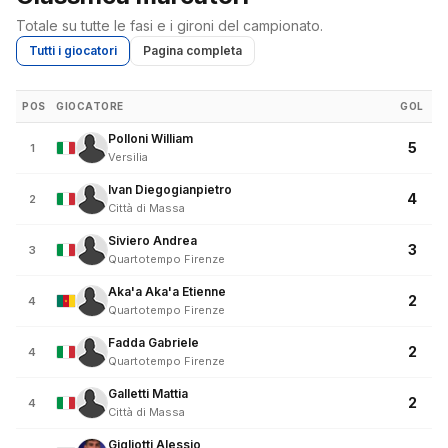
Totale su tutte le fasi e i gironi del campionato.
Tutti i giocatori
Pagina completa
POS
GIOCATORE
GOL
Polloni William
5
1
Versilia
Ivan Diegogianpietro
4
2
Città di Massa
Siviero Andrea
3
3
Quartotempo Firenze
Aka'a Aka'a Etienne
2
4
Quartotempo Firenze
Fadda Gabriele
2
4
Quartotempo Firenze
Galletti Mattia
2
4
Città di Massa
Gigliotti Alessio