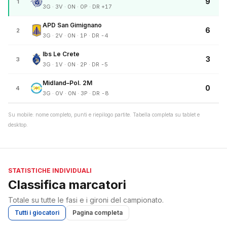
9
1
3G · 3V · 0N · 0P · DR +17
APD San Gimignano
6
2
3G · 2V · 0N · 1P · DR -4
Ibs Le Crete
3
3
3G · 1V · 0N · 2P · DR -5
Midland–Pol. 2M
0
4
3G · 0V · 0N · 3P · DR -8
Su mobile: nome completo, punti e riepilogo partite. Tabella completa su tablet e
desktop.
STATISTICHE INDIVIDUALI
Classifica marcatori
Totale su tutte le fasi e i gironi del campionato.
Tutti i giocatori
Pagina completa