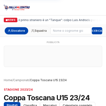
Casalguidi, il primo straniero è un "Tanque": colpo Luis Andrada per il debutt
NEWS
Cerca giocatore
Giocatore
Squadra
CERCA
PUBBLICITÀ
Home
/
Campionati
/
Coppa Toscana U15 23/24
STAGIONE 2023/24
Coppa Toscana U15 23/24
Risultati
Classifica
Marcatori
Calendario completo