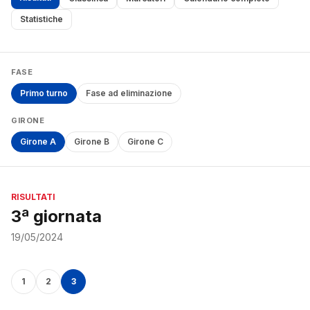
Statistiche
FASE
Primo turno
Fase ad eliminazione
GIRONE
Girone A
Girone B
Girone C
RISULTATI
3ª giornata
19/05/2024
1
2
3