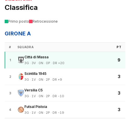
Classifica
Primo posto
Retrocessione
GIRONE A
#
SQUADRA
PT
Città di Massa
9
1
3G · 3V · 0N · 0P · DR +20
Scintilla 1945
3
2
3G · 1V · 0N · 2P · DR +9
Versilia C5
3
3
3G · 1V · 0N · 2P · DR -10
Futsal Pistoia
3
4
3G · 1V · 0N · 2P · DR -19