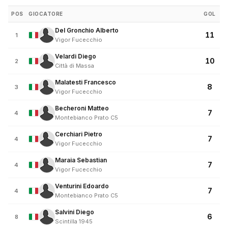
POS
GIOCATORE
GOL
Del Gronchio Alberto
11
1
Vigor Fucecchio
Velardi Diego
10
2
Città di Massa
Malatesti Francesco
8
3
Vigor Fucecchio
Becheroni Matteo
7
4
Montebianco Prato C5
Cerchiari Pietro
7
4
Vigor Fucecchio
Maraia Sebastian
7
4
Vigor Fucecchio
Venturini Edoardo
7
4
Montebianco Prato C5
Salvini Diego
6
8
Scintilla 1945