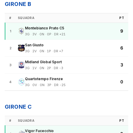
GIRONE B
#
SQUADRA
PT
Montebianco Prato C5
9
1
3G · 3V · 0N · 0P · DR +21
San Giusto
6
2
3G · 2V · 0N · 1P · DR +7
Midland Global Sport
3
3
3G · 1V · 0N · 2P · DR -3
Quartotempo Firenze
0
4
3G · 0V · 0N · 3P · DR -25
GIRONE C
#
SQUADRA
PT
Vigor Fucecchio