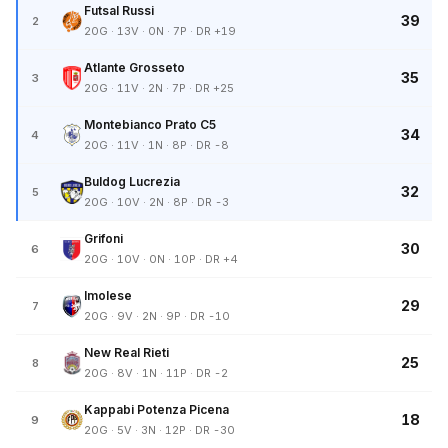
Futsal Russi
39
2
20G · 13V · 0N · 7P · DR +19
Atlante Grosseto
35
3
20G · 11V · 2N · 7P · DR +25
Montebianco Prato C5
34
4
20G · 11V · 1N · 8P · DR -8
Buldog Lucrezia
32
5
20G · 10V · 2N · 8P · DR -3
Grifoni
30
6
20G · 10V · 0N · 10P · DR +4
Imolese
29
7
20G · 9V · 2N · 9P · DR -10
New Real Rieti
25
8
20G · 8V · 1N · 11P · DR -2
Kappabi Potenza Picena
18
9
20G · 5V · 3N · 12P · DR -30