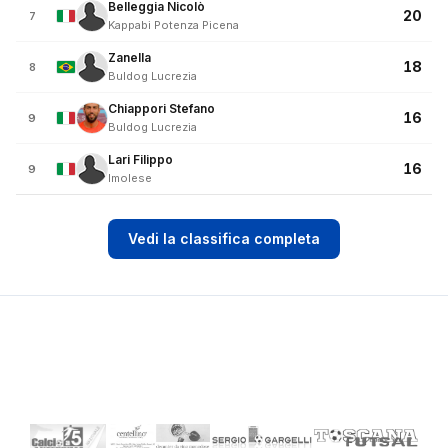
Belleggia Nicolò
20
7
Kappabi Potenza Picena
Zanella
18
8
Buldog Lucrezia
Chiappori Stefano
16
9
Buldog Lucrezia
Lari Filippo
16
9
Imolese
Vedi la classifica completa