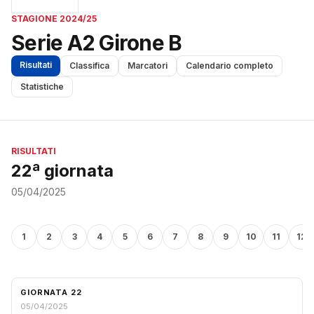
STAGIONE 2024/25
Serie A2 Girone B
Risultati
Classifica
Marcatori
Calendario completo
Statistiche
RISULTATI
22ª giornata
05/04/2025
1
2
3
4
5
6
7
8
9
10
11
12
GIORNATA 22
05/04/2025