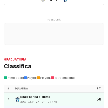
PUBBLICITÀ
GRADUATORIA
Classifica
Primo posto
Playoff
Playout
Retrocessione
#
SQUADRA
PT
Real Fabrica di Roma
56
1
20G · 18V · 2N · 0P · DR +78