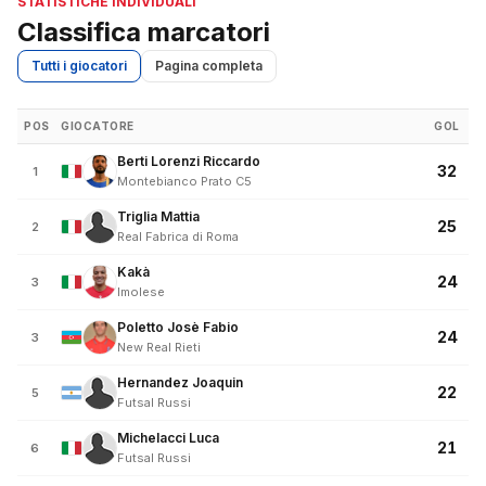
STATISTICHE INDIVIDUALI
Classifica marcatori
Tutti i giocatori
Pagina completa
POS
GIOCATORE
GOL
Berti Lorenzi Riccardo
32
1
Montebianco Prato C5
Triglia Mattia
25
2
Real Fabrica di Roma
Kakà
24
3
Imolese
Poletto Josè Fabio
24
3
New Real Rieti
Hernandez Joaquin
22
5
Futsal Russi
Michelacci Luca
21
6
Futsal Russi