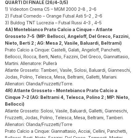
QUARTI DI FINALE (26/4–3/5)
1) Videoton Crema C5 – MGM 2000 2–8 , 2–6
2) Futsal Cornedo – Orange Futsal Asti 5–2 , 2–6
3) Buldog TNT Lucrezia – Futsal Russi 4–3 , 4–5
4A) Montebianco Prato Calcio a Cinque – Atlante
Grosseto 7–5 (MP: Bellocci, Angeloff, Del Greco, Fazzini,
Nieto, Berti 2 ; AG: Mesa 2, Vasile, Baluardi, Beltrami)
Prato Calcio a Cinque: Castelli, Galati, Angeloff, Panchetti,
Bellocci, Rocca, Berti, Nieto, Fazzini, Del Greco, Giannattasio,
Martini. Allenatore: Pullerà
Atlante Grosseto: Tamberi, Vasile, Solosi, Baluardi, Gianneschi,
Jodas, Polino, Telesca, Mesa, Beltrami, Galletti, Mariani.
Allenatori: Olanda/Fruzzetti/Torre.
4R) Atlante Grosseto – Montebianco Prato Calcio a
Cinque 7–2 (AG: Beltrami 4, Telesca, Polino 2 ; MP: Nieto,
Bellocci)
Atlante Grosseto: Solosi, Vasile, Baluardi, Galletti, Gianneschi,
Fruzzetti, Jodas, Polino, Telesca, Mesa, Beltrami, Tamberi.
Allenatori: Olanda/Fruzzetti/Torre
Prato Calcio a Cinque: Giannattasio, Acciai, Cellini, Panchetti,
Bellocci, Berti, Nieto, Fazzini, Del Greco, Tempesti, Martini,