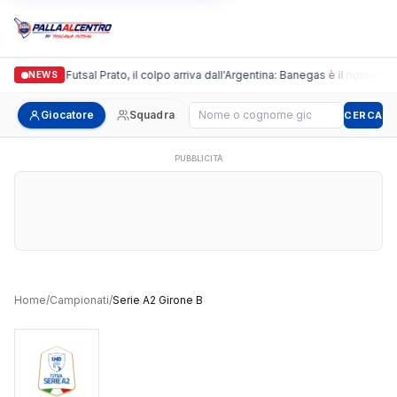
Italgronda Futsal Prato, il colpo arriva dall'Argentina: Banegas è il nuovo lea
NEWS
Cerca giocatore
Giocatore
Squadra
CERCA
PUBBLICITÀ
Home
/
Campionati
/
Serie A2 Girone B