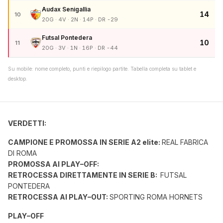
Audax Senigallia
14
10
20G · 4V · 2N · 14P · DR -29
Futsal Pontedera
10
11
20G · 3V · 1N · 16P · DR -44
Su mobile: nome completo, punti e riepilogo partite. Tabella completa su tablet e
desktop.
VERDETTI:
CAMPIONE E PROMOSSA IN SERIE A2 elite
:
REAL FABRICA
DI ROMA
PROMOSSA AI PLAY–OFF:
RETROCESSA DIRETTAMENTE IN SERIE B
:
FUTSAL
PONTEDERA
RETROCESSA AI PLAY–OUT:
SPORTING ROMA HORNETS
PLAY–OFF