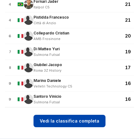
Fornari Jader
21
4
Italpol C5
Pistidda Francesco
21
4
Città di Anzio
Collepardo Cristian
20
6
AMB Frosinone
Di Matteo Yuri
19
7
Sulmona Futsal
Giubilei Jacopo
17
8
Roma 3Z History
Marino Daniele
16
9
Velletri Technology C5
Santoro Vinicio
16
9
Sulmona Futsal
Vedi la classifica completa