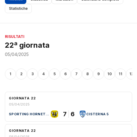
Statistiche
RISULTATI
22ª giornata
05/04/2025
1
2
3
4
5
6
7
8
9
10
11
12
GIORNATA 22
05/04/2025
7
6
SPORTING HORNETS ROMA
CISTERNA 5
GIORNATA 22
05/04/2025