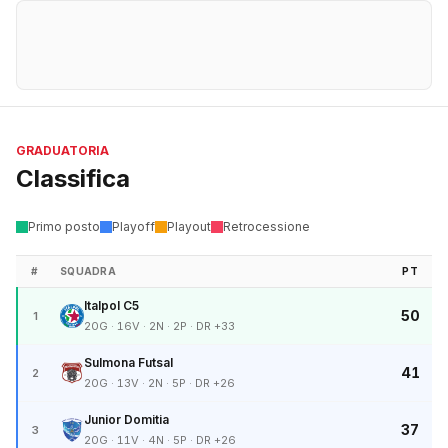
GRADUATORIA
Classifica
Primo posto
Playoff
Playout
Retrocessione
#
SQUADRA
PT
Italpol C5
50
1
20G · 16V · 2N · 2P · DR +33
Sulmona Futsal
41
2
20G · 13V · 2N · 5P · DR +26
Junior Domitia
37
3
20G · 11V · 4N · 5P · DR +26