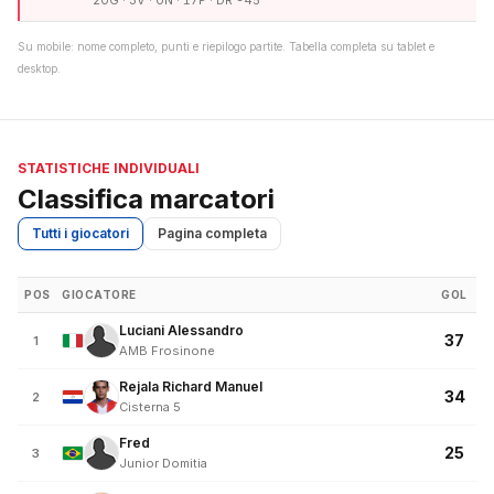
20G · 3V · 0N · 17P · DR -45
Su mobile: nome completo, punti e riepilogo partite. Tabella completa su tablet e
desktop.
STATISTICHE INDIVIDUALI
Classifica marcatori
Tutti i giocatori
Pagina completa
POS
GIOCATORE
GOL
Luciani Alessandro
37
1
AMB Frosinone
Rejala Richard Manuel
34
2
Cisterna 5
Fred
25
3
Junior Domitia