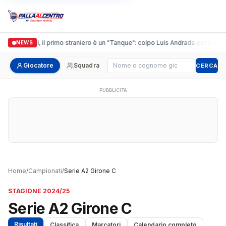
Casalguidi, il primo straniero è un "Tanque": colpo Luis Andrada per il debut
NEWS
Cerca giocatore
Giocatore
Squadra
CERCA
PUBBLICITÀ
Home
/
Campionati
/
Serie A2 Girone C
STAGIONE 2024/25
Serie A2 Girone C
Risultati
Classifica
Marcatori
Calendario completo