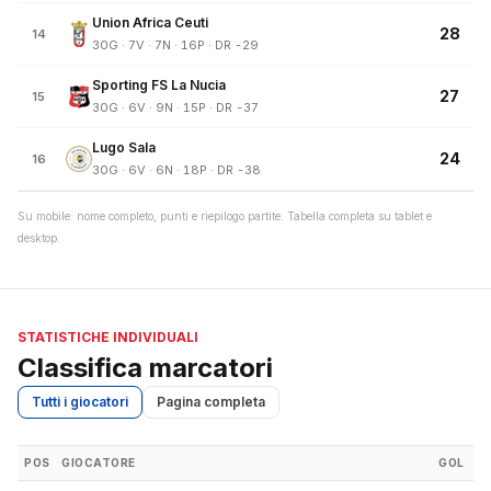
Union Africa Ceuti
28
14
30G · 7V · 7N · 16P · DR -29
Sporting FS La Nucia
27
15
30G · 6V · 9N · 15P · DR -37
Lugo Sala
24
16
30G · 6V · 6N · 18P · DR -38
Su mobile: nome completo, punti e riepilogo partite. Tabella completa su tablet e
desktop.
STATISTICHE INDIVIDUALI
Classifica marcatori
Tutti i giocatori
Pagina completa
POS
GIOCATORE
GOL