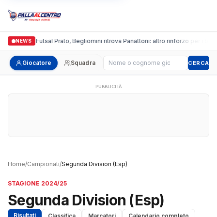
Italgronda Futsal Prato, Begliomini ritrova Panattoni: altro rinforzo per i bianc
NEWS
Cerca giocatore
Giocatore
Squadra
CERCA
PUBBLICITÀ
Home
/
Campionati
/
Segunda Division (Esp)
STAGIONE 2024/25
Segunda Division (Esp)
Risultati
Classifica
Marcatori
Calendario completo