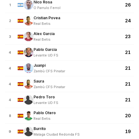
Nico Rosa
26
1
O Parrulo Ferrol
Cristian Povea
24
2
Real Betis
Alex Garcia
23
3
Real Betis
Pablo Garcia
21
4
Levante UD FS
Juanpi
21
4
Zambù CFS Pinatar
Saura
21
4
Zambù CFS Pinatar
Pedro Toro
21
4
Levante UD FS
Pablo Otero
20
8
Real Betis
Burrito
19
9
Malaga Ciudad Redonda FS