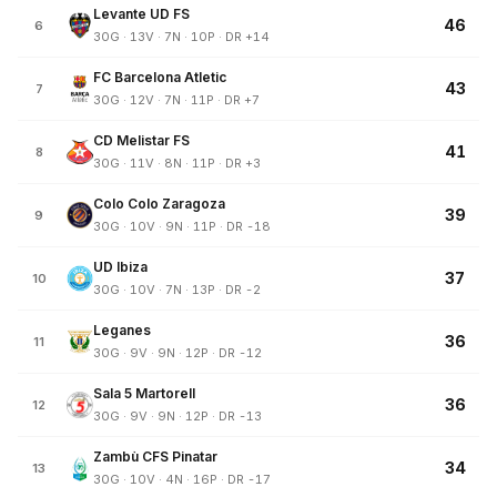
Levante UD FS
46
6
30G · 13V · 7N · 10P · DR +14
FC Barcelona Atletic
43
7
30G · 12V · 7N · 11P · DR +7
CD Melistar FS
41
8
30G · 11V · 8N · 11P · DR +3
Colo Colo Zaragoza
39
9
30G · 10V · 9N · 11P · DR -18
UD Ibiza
37
10
30G · 10V · 7N · 13P · DR -2
Leganes
36
11
30G · 9V · 9N · 12P · DR -12
Sala 5 Martorell
36
12
30G · 9V · 9N · 12P · DR -13
Zambù CFS Pinatar
34
13
30G · 10V · 4N · 16P · DR -17