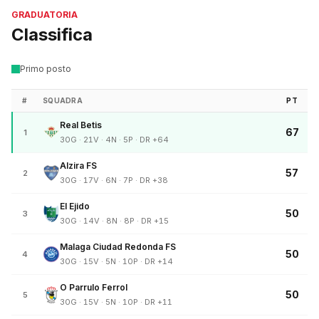
GRADUATORIA
Classifica
Primo posto
#
SQUADRA
PT
Real Betis
67
1
30G · 21V · 4N · 5P · DR +64
Alzira FS
57
2
30G · 17V · 6N · 7P · DR +38
El Ejido
50
3
30G · 14V · 8N · 8P · DR +15
Malaga Ciudad Redonda FS
50
4
30G · 15V · 5N · 10P · DR +14
O Parrulo Ferrol
50
5
30G · 15V · 5N · 10P · DR +11