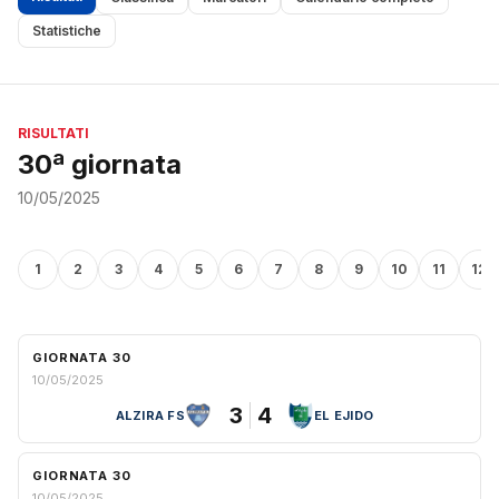
Statistiche
RISULTATI
30ª giornata
10/05/2025
1
2
3
4
5
6
7
8
9
10
11
12
GIORNATA 30
10/05/2025
3
4
ALZIRA FS
EL EJIDO
GIORNATA 30
10/05/2025