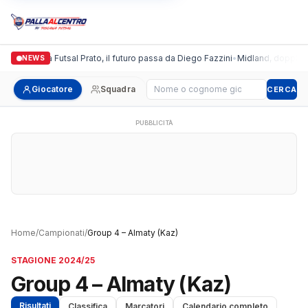
Italgronda Futsal Prato, il futuro passa da Diego Fazzini
•
Midland, doppio co
NEWS
Cerca giocatore
Giocatore
Squadra
CERCA
PUBBLICITÀ
Home
/
Campionati
/
Group 4 – Almaty (Kaz)
STAGIONE 2024/25
Group 4 – Almaty (Kaz)
Risultati
Classifica
Marcatori
Calendario completo