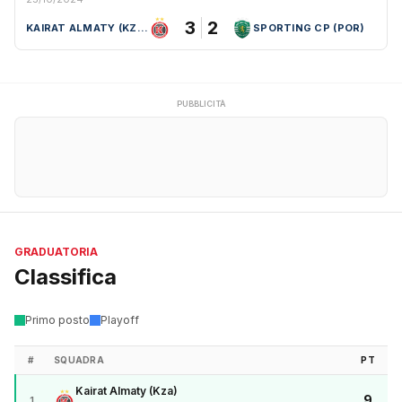
3
2
KAIRAT ALMATY (KZA)
SPORTING CP (POR)
PUBBLICITÀ
GRADUATORIA
Classifica
Primo posto
Playoff
#
SQUADRA
PT
Kairat Almaty (Kza)
9
1