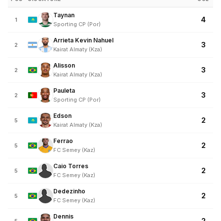
Taynan
4
1
Sporting CP (Por)
Arrieta Kevin Nahuel
3
2
Kairat Almaty (Kza)
Alisson
3
2
Kairat Almaty (Kza)
Pauleta
3
2
Sporting CP (Por)
Edson
2
5
Kairat Almaty (Kza)
Ferrao
2
5
FC Semey (Kaz)
Caio Torres
2
5
FC Semey (Kaz)
Dedezinho
2
5
FC Semey (Kaz)
Dennis
2