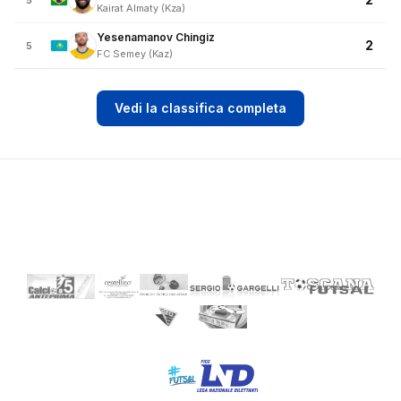
5
Kairat Almaty (Kza)
Yesenamanov Chingiz
2
5
FC Semey (Kaz)
Vedi la classifica completa