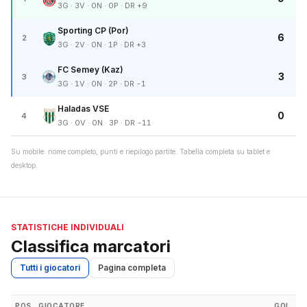
3G · 3V · 0N · 0P · DR +9
Sporting CP (Por)
6
2
3G · 2V · 0N · 1P · DR +3
FC Semey (Kaz)
3
3
3G · 1V · 0N · 2P · DR -1
Haladas VSE
0
4
3G · 0V · 0N · 3P · DR -11
Su mobile: nome completo, punti e riepilogo partite. Tabella completa su tablet e
desktop.
STATISTICHE INDIVIDUALI
Classifica marcatori
Tutti i giocatori
Pagina completa
POS
GIOCATORE
GOL