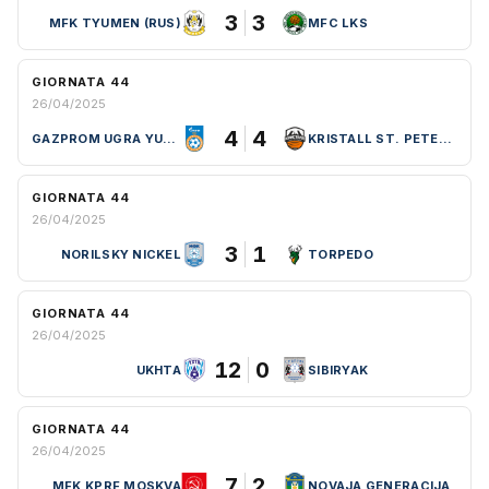
3
3
MFK TYUMEN (RUS)
MFC LKS
GIORNATA 44
26/04/2025
4
4
GAZPROM UGRA YUGORSK (RUS)
KRISTALL ST. PETERSBURG
GIORNATA 44
26/04/2025
3
1
NORILSKY NICKEL
TORPEDO
GIORNATA 44
26/04/2025
12
0
UKHTA
SIBIRYAK
GIORNATA 44
26/04/2025
7
2
MFK KPRF MOSKVA
NOVAJA GENERACIJA