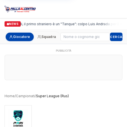
Casalguidi, il primo straniero è un "Tanque": colpo Luis Andrada per il debut
NEWS
Cerca giocatore
Giocatore
Squadra
CERCA
PUBBLICITÀ
Home
/
Campionati
/
Super League (Rus)