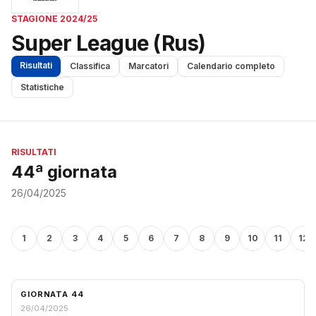
STAGIONE 2024/25
Super League (Rus)
Risultati
Classifica
Marcatori
Calendario completo
Statistiche
RISULTATI
44ª giornata
26/04/2025
1
2
3
4
5
6
7
8
9
10
11
12
GIORNATA 44
26/04/2025