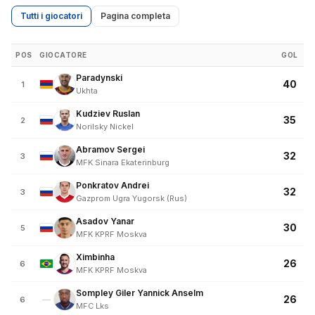
Tutti i giocatori
Pagina completa
POS
GIOCATORE
GOL
Paradynski
40
1
Ukhta
Kudziev Ruslan
35
2
Norilsky Nickel
Abramov Sergei
32
3
MFK Sinara Ekaterinburg
Ponkratov Andrei
32
3
Gazprom Ugra Yugorsk (Rus)
Asadov Yanar
30
5
MFK KPRF Moskva
Ximbinha
26
6
MFK KPRF Moskva
Sompley Giler Yannick Anselm
26
—
6
MFC Lks