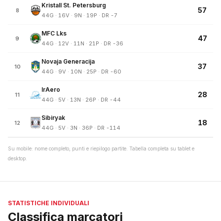
Kristall St. Petersburg
57
8
44G · 16V · 9N · 19P · DR -7
MFC Lks
47
9
44G · 12V · 11N · 21P · DR -36
Novaja Generacija
37
10
44G · 9V · 10N · 25P · DR -60
IrAero
28
11
44G · 5V · 13N · 26P · DR -44
Sibiryak
18
12
44G · 5V · 3N · 36P · DR -114
Su mobile: nome completo, punti e riepilogo partite. Tabella completa su tablet e
desktop.
STATISTICHE INDIVIDUALI
Classifica marcatori