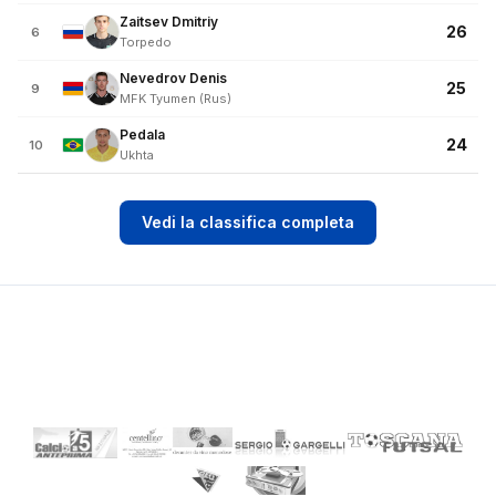
Zaitsev Dmitriy
26
6
Torpedo
Nevedrov Denis
25
9
MFK Tyumen (Rus)
Pedala
24
10
Ukhta
Vedi la classifica completa