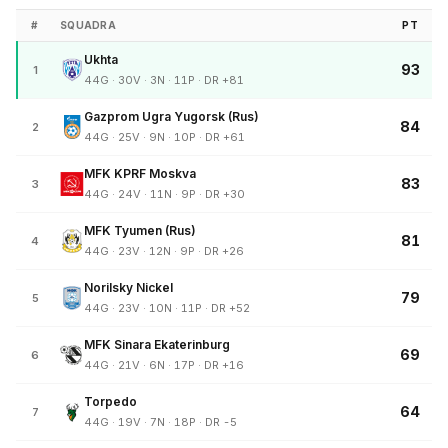
#
SQUADRA
PT
Ukhta
93
1
44G · 30V · 3N · 11P · DR +81
Gazprom Ugra Yugorsk (Rus)
84
2
44G · 25V · 9N · 10P · DR +61
MFK KPRF Moskva
83
3
44G · 24V · 11N · 9P · DR +30
MFK Tyumen (Rus)
81
4
44G · 23V · 12N · 9P · DR +26
Norilsky Nickel
79
5
44G · 23V · 10N · 11P · DR +52
MFK Sinara Ekaterinburg
69
6
44G · 21V · 6N · 17P · DR +16
Torpedo
64
7
44G · 19V · 7N · 18P · DR -5