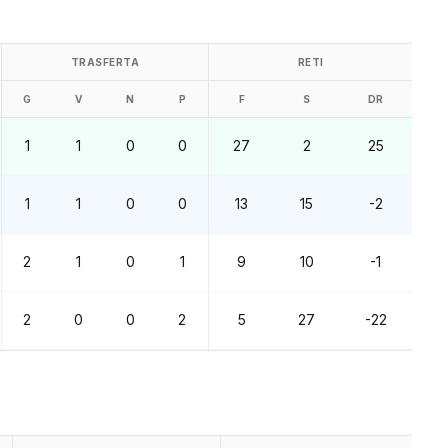
TRASFERTA
RETI
G
V
N
P
F
S
DR
1
1
0
0
27
2
25
1
1
0
0
13
15
-2
2
1
0
1
9
10
-1
2
0
0
2
5
27
-22