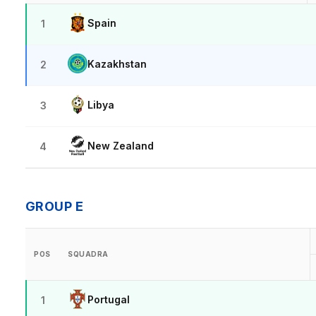
Spain
1
Kazakhstan
2
Libya
3
New Zealand
4
GROUP E
POS
SQUADRA
Portugal
1