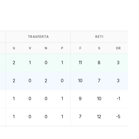
TRASFERTA
RETI
G
V
N
P
F
S
DR
2
1
0
1
11
8
3
2
0
2
0
10
7
3
1
0
0
1
9
10
-1
1
0
0
1
7
12
-5