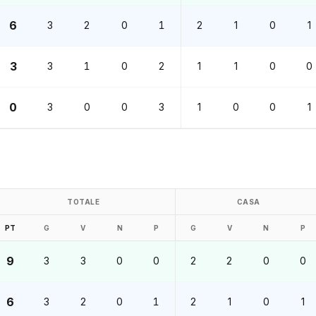
6
3
2
0
1
2
1
0
1
3
3
1
0
2
1
1
0
0
0
3
0
0
3
1
0
0
1
TOTALE
CASA
PT
G
V
N
P
G
V
N
P
9
3
3
0
0
2
2
0
0
6
3
2
0
1
2
1
0
1