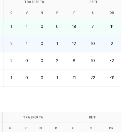
TRASFERTA
RETI
G
V
N
P
F
S
DR
1
1
0
0
18
7
11
2
1
0
1
12
10
2
2
0
0
2
8
10
-2
1
0
0
1
11
22
-11
TRASFERTA
RETI
G
V
N
P
F
S
DR