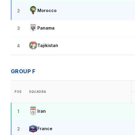
Morocco
2
Panama
3
Tajikistan
4
GROUP F
POS
SQUADRA
Iran
1
France
2