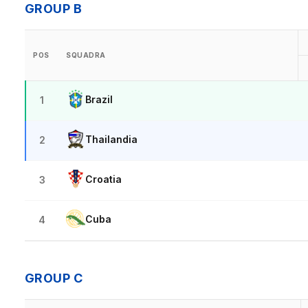
GROUP B
POS
SQUADRA
Brazil
1
Thailandia
2
Croatia
3
Cuba
4
GROUP C