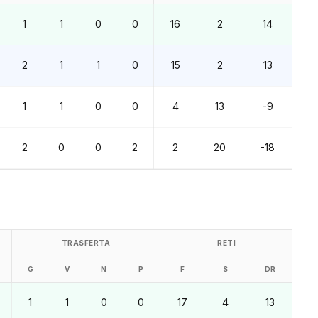
1
1
0
0
16
2
14
2
1
1
0
15
2
13
1
1
0
0
4
13
-9
2
0
0
2
2
20
-18
TRASFERTA
RETI
G
V
N
P
F
S
DR
1
1
0
0
17
4
13