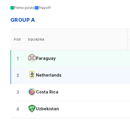
Primo posto
Playoff
GROUP A
POS
SQUADRA
Paraguay
1
Netherlands
2
Costa Rica
3
Uzbekistan
4