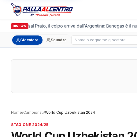
talgronda Futsal Prato, il colpo arriva dall'Argentina: Banegas è il n
NEWS
Cerca giocatore
Giocatore
Squadra
Home
/
Campionati
/
World Cup Uzbekistan 2024
STAGIONE 2024/25
World Cup Uzbekistan 