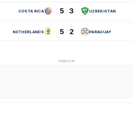
5
3
COSTA RICA
UZBEKISTAN
5
2
NETHERLANDS
PARAGUAY
PUBBLICITÀ