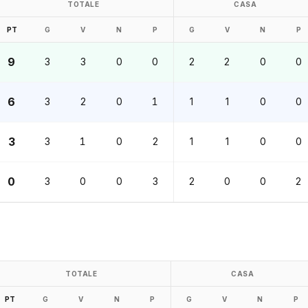
TOTALE
CASA
PT
G
V
N
P
G
V
N
P
9
3
3
0
0
2
2
0
0
6
3
2
0
1
1
1
0
0
3
3
1
0
2
1
1
0
0
0
3
0
0
3
2
0
0
2
TOTALE
CASA
PT
G
V
N
P
G
V
N
P