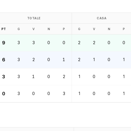
TOTALE
CASA
PT
G
V
N
P
G
V
N
P
9
3
3
0
0
2
2
0
0
6
3
2
0
1
2
1
0
1
3
3
1
0
2
1
0
0
1
0
3
0
0
3
1
0
0
1