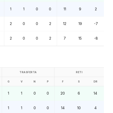
1
1
0
0
11
9
2
2
0
0
2
12
19
-7
2
0
0
2
7
15
-8
TRASFERTA
RETI
G
V
N
P
F
S
DR
1
1
0
0
20
6
14
1
1
0
0
14
10
4