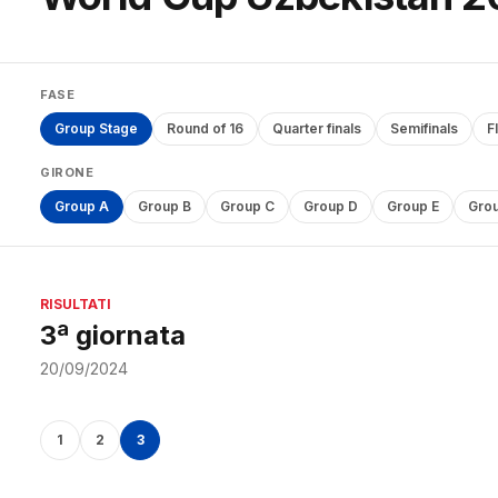
FASE
Group Stage
Round of 16
Quarter finals
Semifinals
F
GIRONE
Group A
Group B
Group C
Group D
Group E
Grou
RISULTATI
3ª giornata
20/09/2024
1
2
3