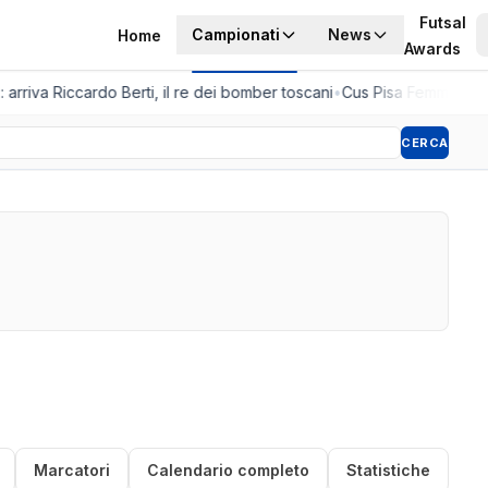
Futsal
Campionati
News
Home
Awards
 arriva Riccardo Berti, il re dei bomber toscani
•
Cus Pisa Femminile, l
CERCA
Marcatori
Calendario completo
Statistiche