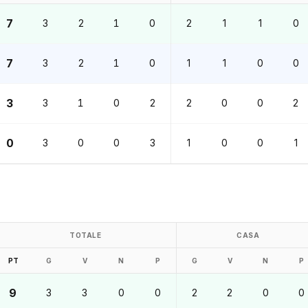
7
3
2
1
0
2
1
1
0
7
3
2
1
0
1
1
0
0
3
3
1
0
2
2
0
0
2
0
3
0
0
3
1
0
0
1
TOTALE
CASA
PT
G
V
N
P
G
V
N
P
9
3
3
0
0
2
2
0
0