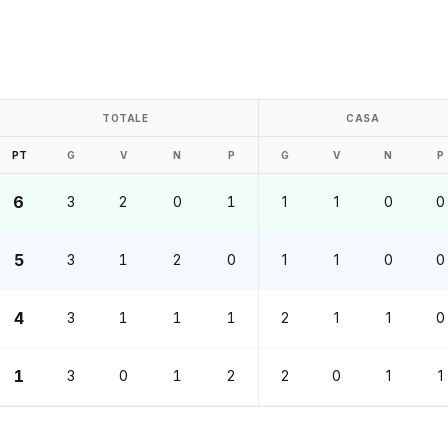
TOTALE
CASA
PT
G
V
N
P
G
V
N
P
6
3
2
0
1
1
1
0
0
5
3
1
2
0
1
1
0
0
4
3
1
1
1
2
1
1
0
1
3
0
1
2
2
0
1
1