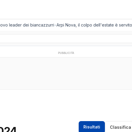
uovo leader dei biancazzurri
•
Arpi Nova, il colpo dell'estate è servito:
PUBBLICITÀ
2024
Risultati
Classifica