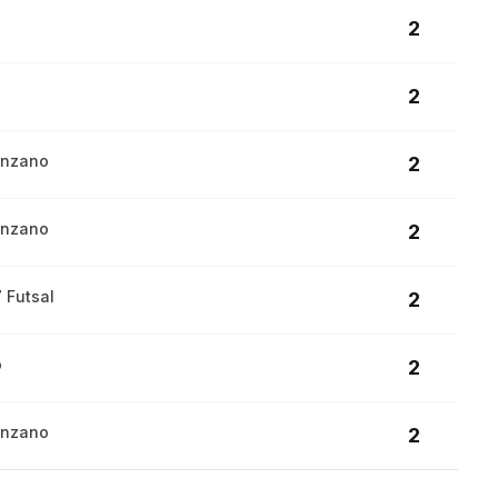
2
2
enzano
2
enzano
2
 Futsal
2
o
2
enzano
2