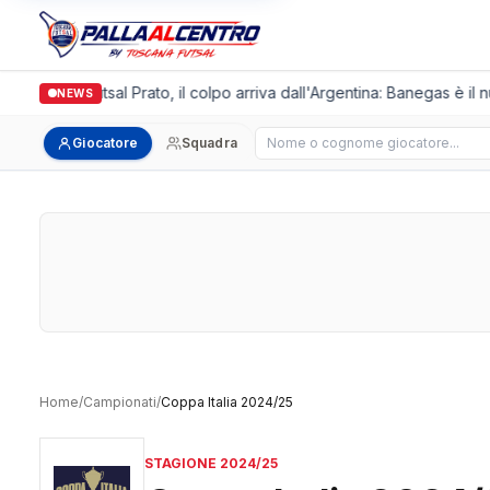
Italgronda Futsal Prato, il colpo arriva dall'Argentina: Banegas è il 
NEWS
Cerca giocatore
Giocatore
Squadra
Home
/
Campionati
/
Coppa Italia 2024/25
STAGIONE 2024/25