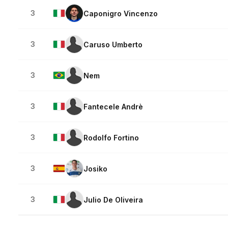
3
Caponigro Vincenzo
3
Caruso Umberto
3
Nem
3
Fantecele Andrè
3
Rodolfo Fortino
3
Josiko
3
Julio De Oliveira