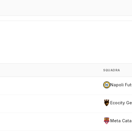
SQUADRA
Napoli Fut
Ecocity G
Meta Cata