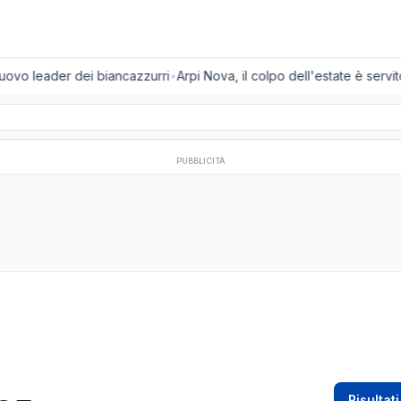
nuovo leader dei biancazzurri
•
Arpi Nova, il colpo dell'estate è servito
PUBBLICITÀ
Risultati