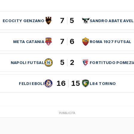
7
5
ECOCITY GENZANO
SANDRO ABATE AVEL
7
6
META CATANIA
ROMA 1927 FUTSAL
5
2
NAPOLI FUTSAL
FORTITUDO POMEZI
16
15
FELDI EBOLI
L84 TORINO
PUBBLICITÀ