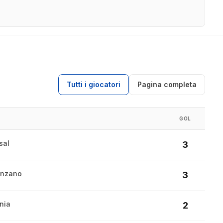
Tutti i giocatori
Pagina completa
GOL
sal
3
enzano
3
nia
2