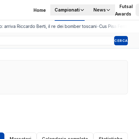
Futsal
Campionati
News
Home
Awards
: arriva Riccardo Berti, il re dei bomber toscani
•
Cus Pisa Femminile, 
CERCA
Marcatori
Calendario completo
Statistiche