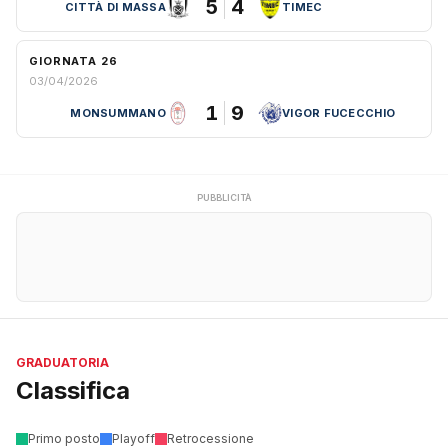
5
4
CITTÀ DI MASSA
TIMEC
GIORNATA 26
03/04/2026
1
9
MONSUMMANO
VIGOR FUCECCHIO
PUBBLICITÀ
GRADUATORIA
Classifica
Primo posto
Playoff
Retrocessione