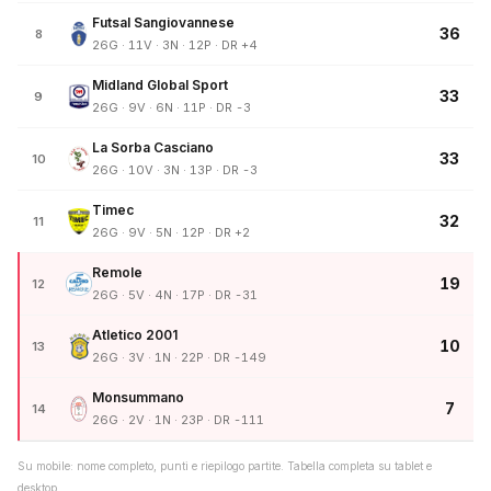
Futsal Sangiovannese
36
8
26G · 11V · 3N · 12P · DR +4
Midland Global Sport
33
9
26G · 9V · 6N · 11P · DR -3
La Sorba Casciano
33
10
26G · 10V · 3N · 13P · DR -3
Timec
32
11
26G · 9V · 5N · 12P · DR +2
Remole
19
12
26G · 5V · 4N · 17P · DR -31
Atletico 2001
10
13
26G · 3V · 1N · 22P · DR -149
Monsummano
7
14
26G · 2V · 1N · 23P · DR -111
Su mobile: nome completo, punti e riepilogo partite. Tabella completa su tablet e
desktop.