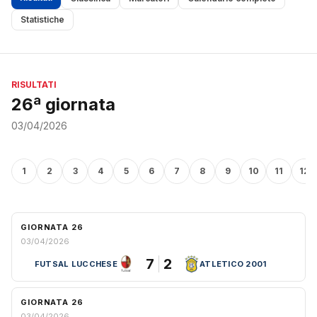
Statistiche
RISULTATI
26ª giornata
03/04/2026
1
2
3
4
5
6
7
8
9
10
11
12
GIORNATA 26
03/04/2026
7
2
FUTSAL LUCCHESE
ATLETICO 2001
GIORNATA 26
03/04/2026