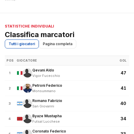
STATISTICHE INDIVIDUALI
Classifica marcatori
Tutti i giocatori
Pagina completa
POS
GIOCATORE
GOL
Qevani Aldo
47
1
Vigor Fucecchio
Petroni Federico
41
2
Monsummano
Romano Fabrizio
40
3
San Giovanni
Byaze Mustapha
34
4
Futsal Lucchese
Coronato Federico
33