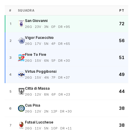
#
SQUADRA
PT
San Giovanni
72
1
26G · 23V · 3N · 0P · DR +95
Vigor Fucecchio
56
2
26G · 17V · 5N · 4P · DR +65
Five To Five
51
3
26G · 15V · 6N · 5P · DR +30
Virtus Poggibonsi
49
4
26G · 15V · 4N · 7P · DR +37
Città di Massa
44
5
26G · 12V · 8N · 6P · DR +23
Cus Pisa
38
6
26G · 12V · 2N · 12P · DR +30
Futsal Lucchese
38
7
26G · 11V · 5N · 10P · DR +11