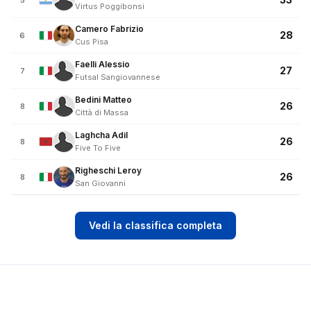
5
Virtus Poggibonsi
Camero Fabrizio
28
6
Cus Pisa
Faelli Alessio
27
7
Futsal Sangiovannese
Bedini Matteo
26
8
Città di Massa
Laghcha Adil
26
8
Five To Five
Righeschi Leroy
26
8
San Giovanni
Vedi la classifica completa