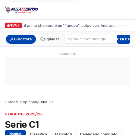
Casalguidi, il primo straniero è un "Tanque": colpo Luis Andrada per il debutt
NEWS
Cerca giocatore
Giocatore
Squadra
CERCA
PUBBLICITÀ
Home
/
Campionati
/
Serie C1
STAGIONE 2025/26
Serie C1
Risultati
Classifica
Marcatori
Calendario completo