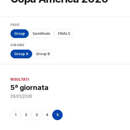
FASE
Group
Semifinals
FINALS
GIRONE
Group A
Group B
RISULTATI
5ª giornata
29/01/2026
1
2
3
4
5