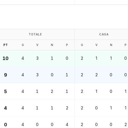
TOTALE
CASA
PT
G
V
N
P
G
V
N
P
10
4
3
1
0
2
1
1
0
9
4
3
0
1
2
2
0
0
5
4
1
2
1
2
1
0
1
4
4
1
1
2
2
0
1
1
0
4
0
0
4
2
0
0
2