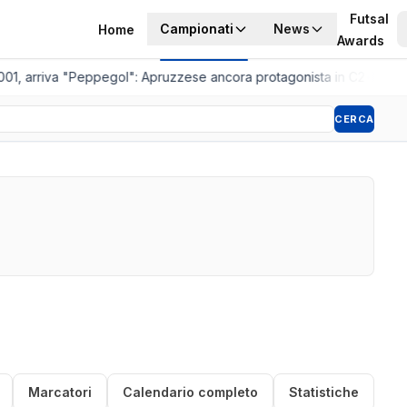
Futsal
Campionati
News
Home
Awards
01, arriva "Peppegol": Apruzzese ancora protagonista in C2
•
Pistoia
CERCA
Marcatori
Calendario completo
Statistiche