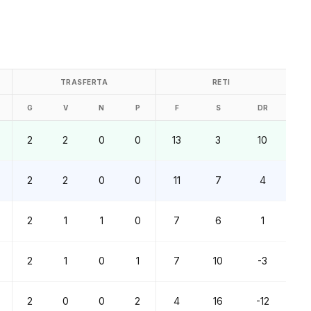
TRASFERTA
RETI
G
V
N
P
F
S
DR
2
2
0
0
13
3
10
2
2
0
0
11
7
4
2
1
1
0
7
6
1
2
1
0
1
7
10
-3
2
0
0
2
4
16
-12