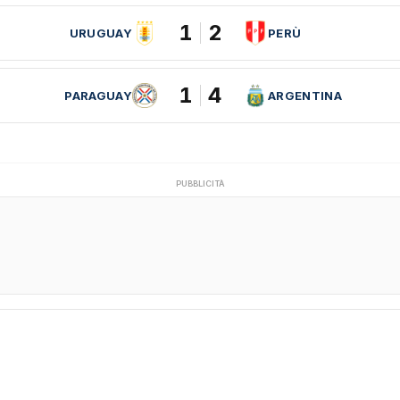
1
2
URUGUAY
PERÙ
1
4
PARAGUAY
ARGENTINA
PUBBLICITÀ