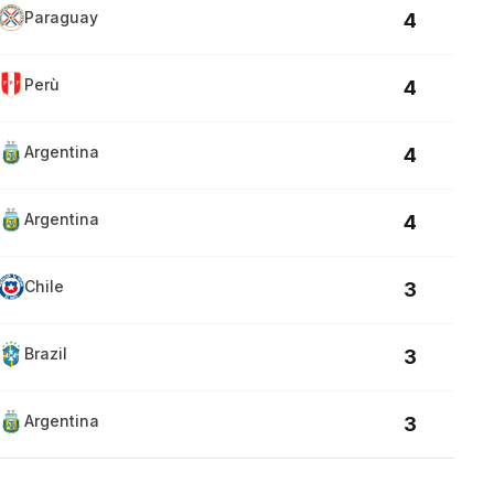
Paraguay
4
Perù
4
Argentina
4
Argentina
4
Chile
3
Brazil
3
Argentina
3