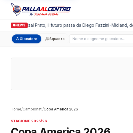
Italgronda Futsal Prato, il futuro passa da Diego Fazzini
•
Midland, dop
NEWS
Cerca giocatore
Giocatore
Squadra
Home
/
Campionati
/
Copa America 2026
STAGIONE 2025/26
Copa America 2026