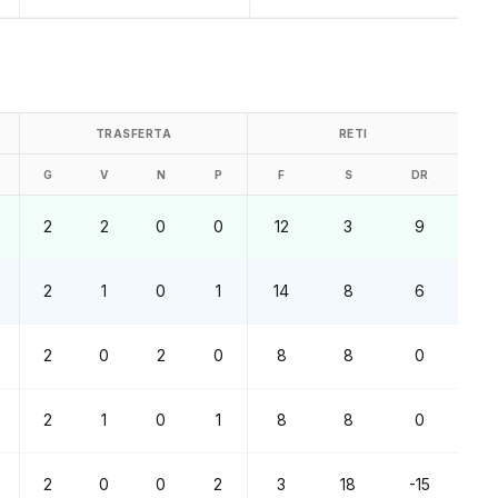
TRASFERTA
RETI
G
V
N
P
F
S
DR
2
2
0
0
12
3
9
2
1
0
1
14
8
6
2
0
2
0
8
8
0
2
1
0
1
8
8
0
2
0
0
2
3
18
-15