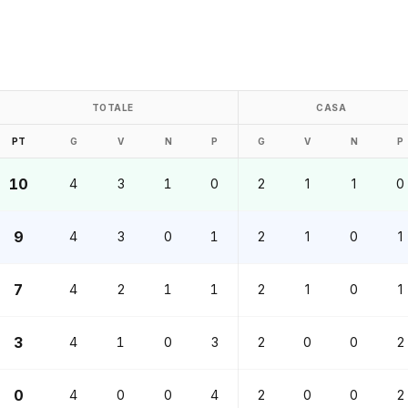
TOTALE
CASA
PT
G
V
N
P
G
V
N
P
10
4
3
1
0
2
1
1
0
9
4
3
0
1
2
1
0
1
7
4
2
1
1
2
1
0
1
3
4
1
0
3
2
0
0
2
0
4
0
0
4
2
0
0
2