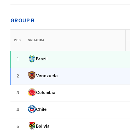
GROUP B
POS
SQUADRA
Brazil
1
Venezuela
2
Colombia
3
Chile
4
Bolivia
5