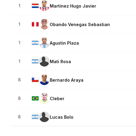
1
Martinez Hugo Javier
1
Obando Venegas Sebastian
1
Agustin Plaza
1
Mati Rosa
8
Bernardo Araya
8
Cleber
8
Lucas Bolo