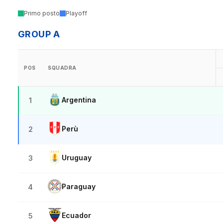
Primo posto
Playoff
GROUP A
POS
SQUADRA
Argentina
1
Perù
2
Uruguay
3
Paraguay
4
Ecuador
5